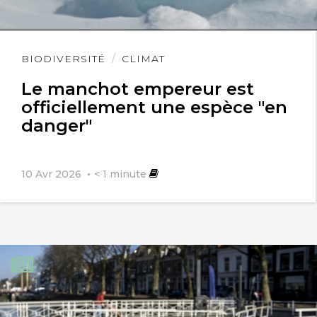
Lire
BIODIVERSITÉ
CLIMAT
l'article
Le manchot empereur est
officiellement une espèce "en
danger"
10 Avr 2026
< 1
minute