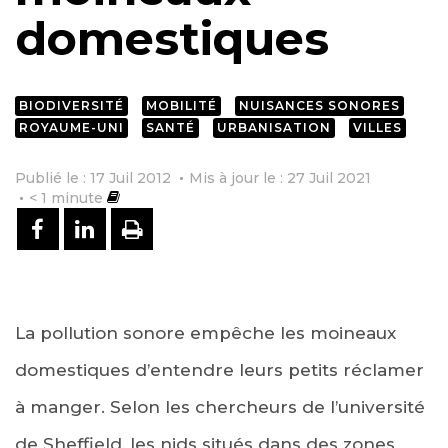
domestiques
BIODIVERSITÉ
MOBILITÉ
NUISANCES SONORES
ROYAUME-UNI
SANTÉ
URBANISATION
VILLES
Publié le : 17 Juil 2012
Mis à jour le : 27 Juil 2021
< 1
minute
PARTAGER SUR FACEBOOK
PARTAGER SUR LINKEDIN
IMPRIMER
La pollution sonore empêche les moineaux
domestiques d’entendre leurs petits réclamer
à manger. Selon les chercheurs de l’université
de Sheffield, les nids situés dans des zones