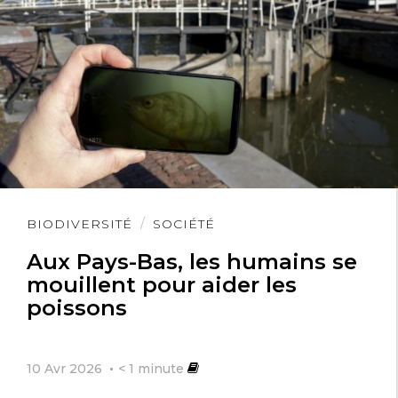
Lire
BIODIVERSITÉ
SOCIÉTÉ
l'article
Aux Pays-Bas, les humains se
mouillent pour aider les
poissons
10 Avr 2026
< 1
minute