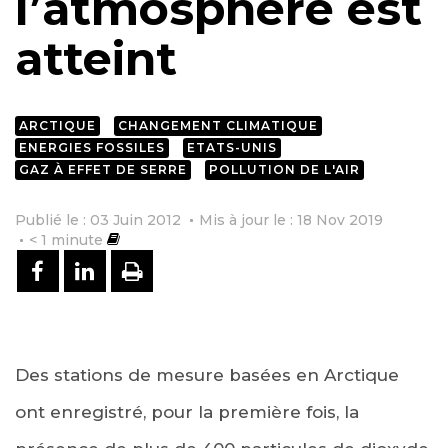
l’atmosphère est
atteint
ARCTIQUE
CHANGEMENT CLIMATIQUE
ENERGIES FOSSILES
ETATS-UNIS
GAZ À EFFET DE SERRE
POLLUTION DE L'AIR
Publié le : 03 Juin 2012
Mis à jour le : 18 Nov 2019
< 1
minute
PARTAGER SUR FACEBOOK
PARTAGER SUR LINKEDIN
IMPRIMER
Des stations de mesure basées en Arctique
ont enregistré, pour la première fois, la