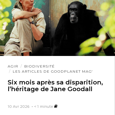
Lire
AGIR
BIODIVERSITÉ
l'article
LES ARTICLES DE GOODPLANET MAG'
Six mois après sa disparition,
l’héritage de Jane Goodall
10 Avr 2026
< 1
minute