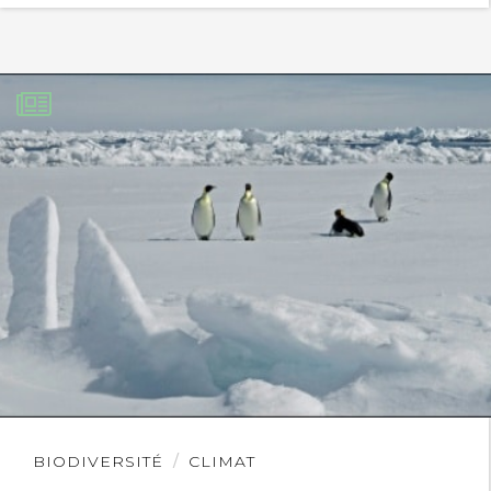
Lire
BIODIVERSITÉ
CLIMAT
l'article