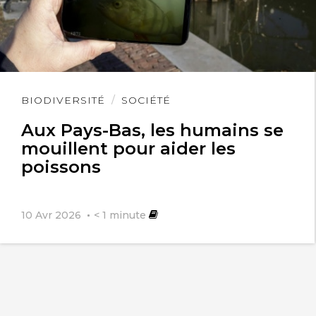
Lire
BIODIVERSITÉ
SOCIÉTÉ
l'article
Aux Pays-Bas, les humains se
mouillent pour aider les
poissons
10 Avr 2026
< 1
minute