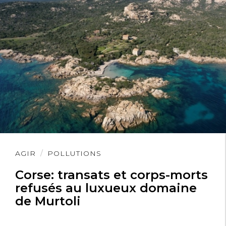
Lire
AGIR
POLLUTIONS
l'article
Corse: transats et corps-morts
refusés au luxueux domaine
de Murtoli