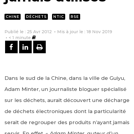
CHINE
DÉCHETS
NTIC
RSE
Publié le : 25 Avr 2012
Mis à jour le : 18 Nov 2019
< 1
minute
PARTAGER SUR FACEBOOK
PARTAGER SUR LINKEDIN
IMPRIMER
Dans le sud de la Chine, dans la ville de Guiyu,
Adam Minter, un journaliste bloguer spécialisé
sur les déchets, aurait découvert une décharge
de déchets électroniques dont la particularité
serait de regrouper des produits n’ayant jamais
servis. En effet, «
Adam Minter, auteur d’un