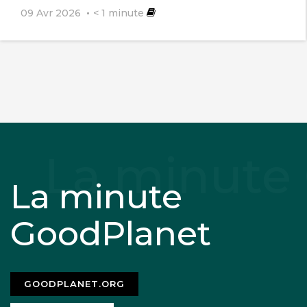
09 Avr 2026
< 1
minute
La minute
GoodPlanet
GOODPLANET.ORG