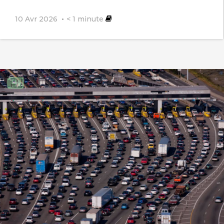
10 Avr 2026
< 1
minute