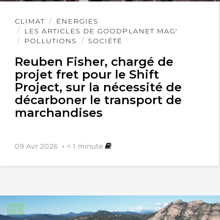
Lire
CLIMAT
ÉNERGIES
l'article
LES ARTICLES DE GOODPLANET MAG'
POLLUTIONS
SOCIÉTÉ
Reuben Fisher, chargé de
projet fret pour le Shift
Project, sur la nécessité de
décarboner le transport de
marchandises
09 Avr 2026
< 1
minute