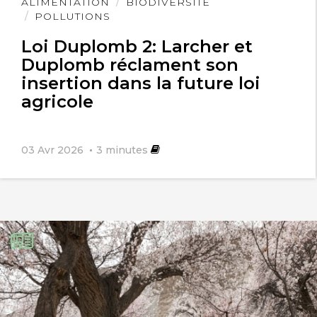
Lire
ALIMENTATION
BIODIVERSITÉ
l'article
POLLUTIONS
Loi Duplomb 2: Larcher et
Duplomb réclament son
insertion dans la future loi
agricole
03 Avr 2026
3
minutes