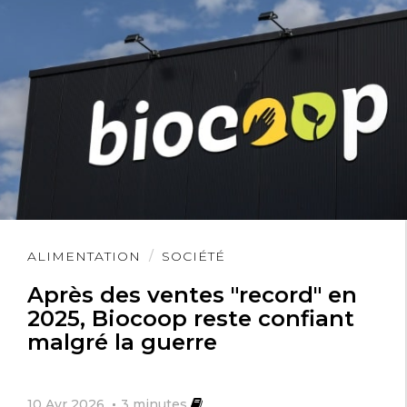
Lire
ALIMENTATION
SOCIÉTÉ
l'article
Après des ventes "record" en
2025, Biocoop reste confiant
malgré la guerre
10 Avr 2026
3
minutes