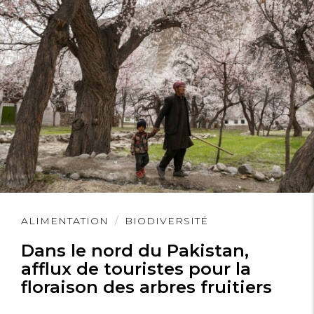
Lire
ALIMENTATION
BIODIVERSITÉ
l'article
Dans le nord du Pakistan,
afflux de touristes pour la
floraison des arbres fruitiers