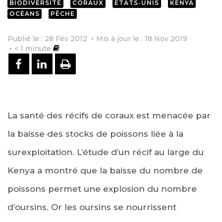
BIODIVERSITÉ
CORAUX
ETATS-UNIS
KENYA
OCÉANS
PÊCHE
Publié le : 28 Fév 2012
Mis à jour le : 18 Nov 2019
< 1
minute
PARTAGER SUR FACEBOOK
PARTAGER SUR LINKEDIN
IMPRIMER
La santé des récifs de coraux est menacée par
la baisse des stocks de poissons liée à la
surexploitation. L’étude d’un récif au large du
Kenya a montré que la baisse du nombre de
poissons permet une explosion du nombre
d’oursins. Or les oursins se nourrissent