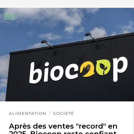
Lire
ALIMENTATION
SOCIÉTÉ
l'article
Après des ventes "record" en
2025, Biocoop reste confiant