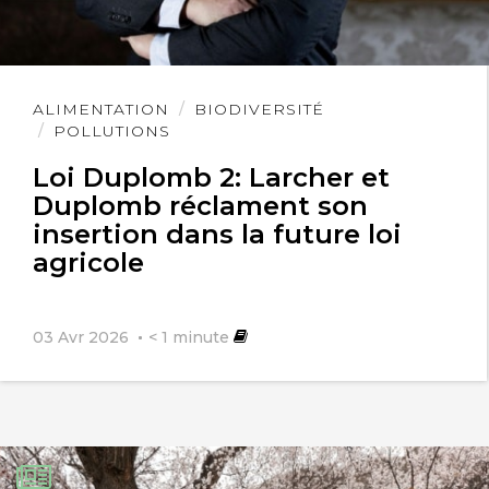
Lire
ALIMENTATION
BIODIVERSITÉ
l'article
POLLUTIONS
Loi Duplomb 2: Larcher et
Duplomb réclament son
insertion dans la future loi
agricole
03 Avr 2026
< 1
minute