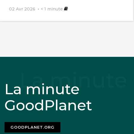
02 Avr 2026
< 1
minute
La minute
GoodPlanet
GOODPLANET.ORG