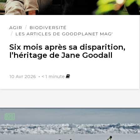
Lire
AGIR
BIODIVERSITÉ
l'article
LES ARTICLES DE GOODPLANET MAG'
Six mois après sa disparition,
l’héritage de Jane Goodall
10 Avr 2026
< 1
minute