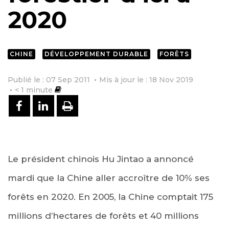
2020
CHINE
DÉVELOPPEMENT DURABLE
FORÊTS
Publié le : 07 Sep 2011
Mis à jour le : 18 Nov 2019
< 1
minute
PARTAGER SUR FACEBOOK
PARTAGER SUR LINKEDIN
IMPRIMER
Le président chinois Hu Jintao a annoncé
mardi que la Chine aller accroître de 10% ses
forêts en 2020. En 2005, la Chine comptait 175
millions d’hectares de forêts et 40 millions