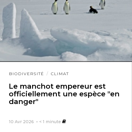
Lire
BIODIVERSITÉ
CLIMAT
l'article
Le manchot empereur est
officiellement une espèce "en
danger"
10 Avr 2026
< 1
minute