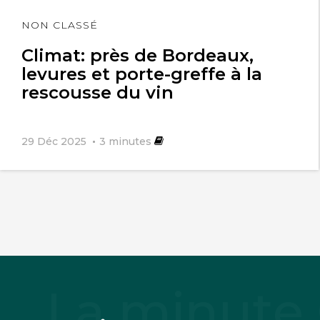
Lire
NON CLASSÉ
l'article
Climat: près de Bordeaux,
levures et porte-greffe à la
rescousse du vin
29 Déc 2025
3
minutes