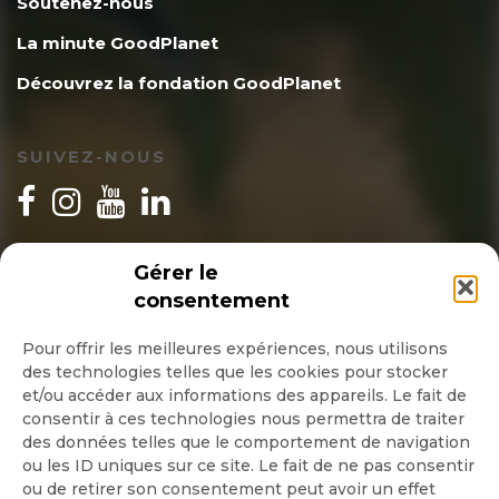
Soutenez-nous
La minute GoodPlanet
Découvrez la fondation GoodPlanet
SUIVEZ-NOUS
INSCRIPTION NEWSLETTER
Gérer le
consentement
Pour offrir les meilleures expériences, nous utilisons
des technologies telles que les cookies pour stocker
Quotidienne
et/ou accéder aux informations des appareils. Le fait de
consentir à ces technologies nous permettra de traiter
Hebdo
des données telles que le comportement de navigation
ou les ID uniques sur ce site. Le fait de ne pas consentir
ou de retirer son consentement peut avoir un effet
OK