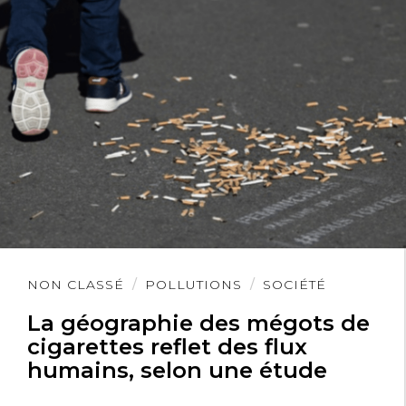
Lire
NON CLASSÉ
POLLUTIONS
SOCIÉTÉ
l'article
La géographie des mégots de
cigarettes reflet des flux
humains, selon une étude