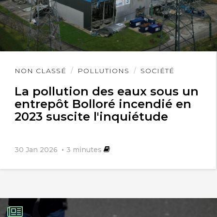
Lire
NON CLASSÉ
POLLUTIONS
SOCIÉTÉ
l'article
La pollution des eaux sous un
entrepôt Bolloré incendié en
2023 suscite l'inquiétude
30 Jan 2026
3
minutes