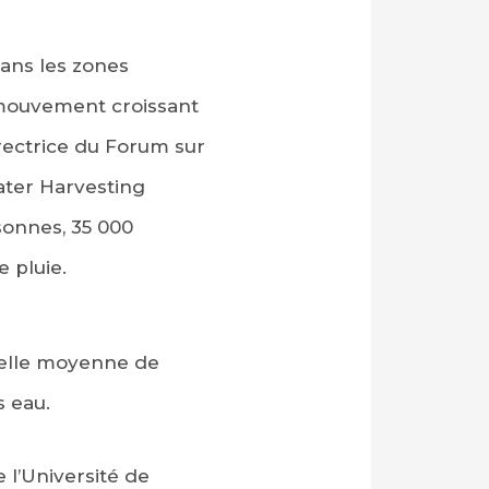
dans les zones
n mouvement croissant
irectrice du Forum sur
ater Harvesting
sonnes, 35 000
 pluie.
elle moyenne de
s eau.
 l’Université de