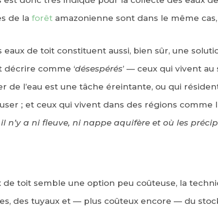
 est donc très indiqué pour la collecte des eaux de 
es de la
forêt
amazonienne sont dans le même cas, p
 eaux de toit constituent aussi, bien sûr, une solut
t décrire comme ‘
désespérés
’ — ceux qui vivent a
er de l’eau est une tâche éreintante, ou qui réside
reuser ; et ceux qui vivent dans des régions comme
«
il n’y a ni fleuve, ni nappe aquifère et où les préci
ux de toit semble une option peu coûteuse, la techn
res, des tuyaux et — plus coûteux encore — du stoc