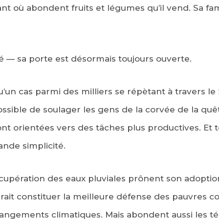
ant où abondent fruits et légumes qu’il vend. Sa fa
hé — sa porte est désormais toujours ouverte.
u’un cas parmi des milliers se répètant à travers le
possible de soulager les gens de la corvée de la quêt
t orientées vers des tâches plus productives. Et t
ande simplicité.
écupération des eaux pluviales prônent son adoptio
rrait constituer la meilleure défense des pauvres c
angements climatiques. Mais abondent aussi les 