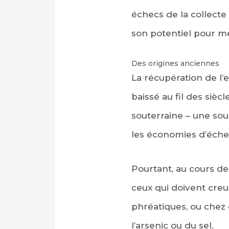
échecs de la collecte
son potentiel pour met
Des origines anciennes
La récupération de l’
baissé au fil des sièc
souterraine – une so
PARTAGER SUR FAC
les économies d’échel
PARTAGER SUR LIN
Pourtant, au cours de
IMPRIMER
ceux qui doivent creu
phréatiques, ou chez 
l’arsenic ou du sel.