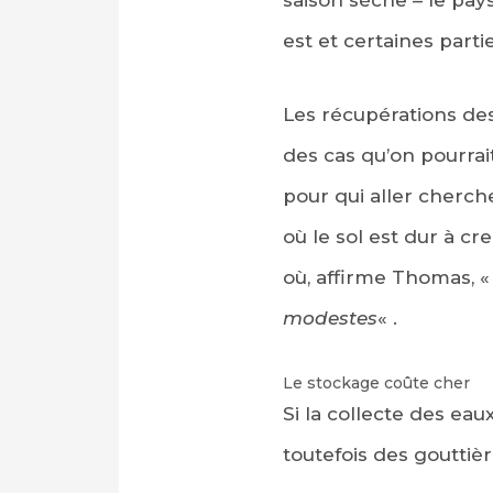
saison sèche – le pays
est et certaines parti
Les récupérations des
des cas qu’on pourrai
pour qui aller cherch
où le sol est dur à c
où, affirme Thomas, 
modestes
« .
Le stockage coûte cher
Si la collecte des ea
toutefois des gouttiè