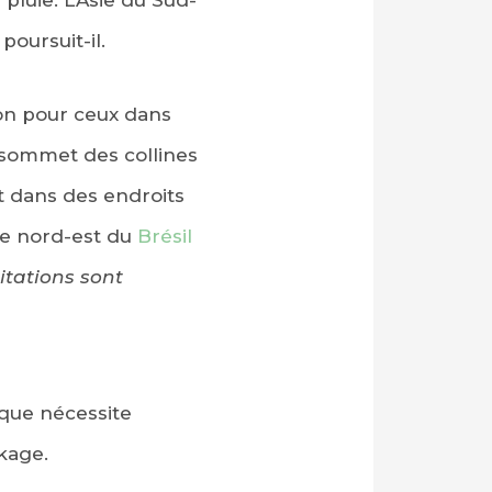
pluie. L’Asie du Sud-
oursuit-il.
ion pour ceux dans
u sommet des collines
nt dans des endroits
 le nord-est du
Brésil
pitations sont
ique nécessite
kage.