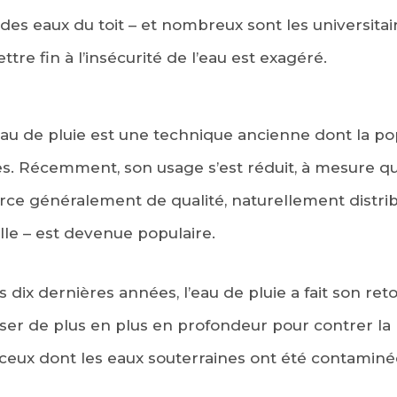
 des eaux du toit – et nombreux sont les universita
tre fin à l’insécurité de l’eau est exagéré.
eau de pluie est une technique ancienne dont la pop
les. Récemment, son usage s’est réduit, à mesure que 
urce généralement de qualité, naturellement distri
EBOOK
le – est devenue populaire.
KEDIN
s dix dernières années, l’eau de pluie a fait son r
ser de plus en plus en profondeur pour contrer la
ceux dont les eaux souterraines ont été contaminée