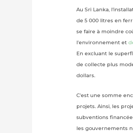
Au Sri Lanka, l’insta
de 5 000 litres en fer
se faire à moindre co
l’environnement et
d
En excluant le superf
de collecte plus mode
dollars.
C’est une somme encor
projets. Ainsi, les pr
subventions financées
les gouvernements nat