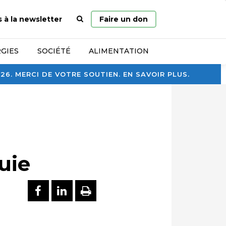
Page
s à la newsletter
Faire un don
d’accueil
GIES
SOCIÉTÉ
ALIMENTATION
. MERCI DE VOTRE SOUTIEN. EN SAVOIR PLUS.
luie
PARTAGER SUR FACEBOOK
PARTAGER SUR LINKEDI
IMPRIMER