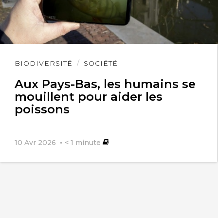
Lire
BIODIVERSITÉ
SOCIÉTÉ
l'article
Aux Pays-Bas, les humains se
mouillent pour aider les
poissons
10 Avr 2026
< 1
minute