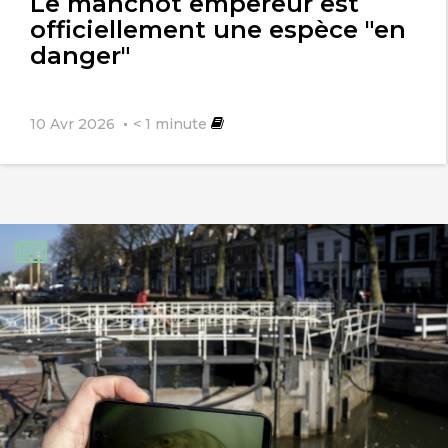
Le manchot empereur est
officiellement une espèce "en
danger"
10 Avr 2026
< 1
minute