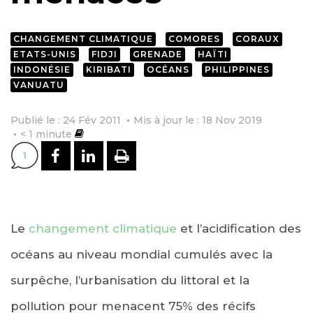
CHANGEMENT CLIMATIQUE
COMORES
CORAUX
ETATS-UNIS
FIDJI
GRENADE
HAÏTI
INDONÉSIE
KIRIBATI
OCÉANS
PHILIPPINES
VANUATU
Publié le : 24 Fév 2011
Mis à jour le : 18 Nov 2019
< 1
minute
PARTAGER SUR FACEBOOK
PARTAGER SUR LINKEDI
IMPRIMER
1
Le
changement climatique
et l’acidification des
océans au niveau mondial cumulés avec la
surpêche, l’urbanisation du littoral et la
pollution pour menacent 75% des récifs