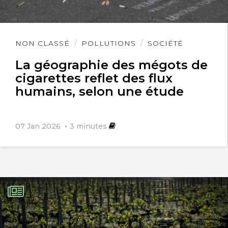
Lire
NON CLASSÉ
POLLUTIONS
SOCIÉTÉ
l'article
La géographie des mégots de
cigarettes reflet des flux
humains, selon une étude
07 Jan 2026
3
minutes