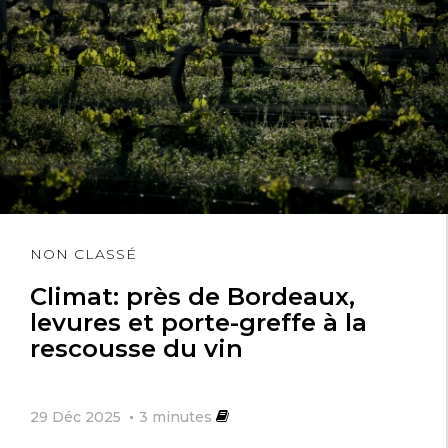
Lire
NON CLASSÉ
l'article
Climat: près de Bordeaux,
levures et porte-greffe à la
rescousse du vin
29 Déc 2025
3
minutes