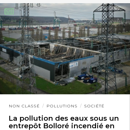
Lire
NON CLASSÉ
POLLUTIONS
SOCIÉTÉ
l'article
La pollution des eaux sous un
entrepôt Bolloré incendié en