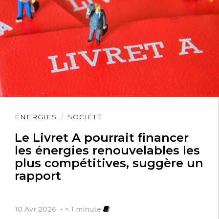
Lire
ÉNERGIES
SOCIÉTÉ
l'article
Le Livret A pourrait financer
les énergies renouvelables les
plus compétitives, suggère un
rapport
10 Avr 2026
< 1
minute