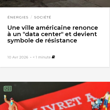
Lire
ÉNERGIES
SOCIÉTÉ
l'article
Une ville américaine renonce
à un "data center" et devient
symbole de résistance
10 Avr 2026
< 1
minute