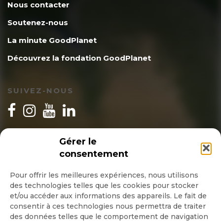
Nous contacter
Soutenez-nous
La minute GoodPlanet
Découvrez la fondation GoodPlanet
SUIVEZ-NOUS
INSCRIPTION NEWSLETTER
Gérer le
consentement
Pour offrir les meilleures expériences, nous utilisons
des technologies telles que les cookies pour stocker
Quotidienne
et/ou accéder aux informations des appareils. Le fait de
consentir à ces technologies nous permettra de traiter
Hebdo
des données telles que le comportement de navigation