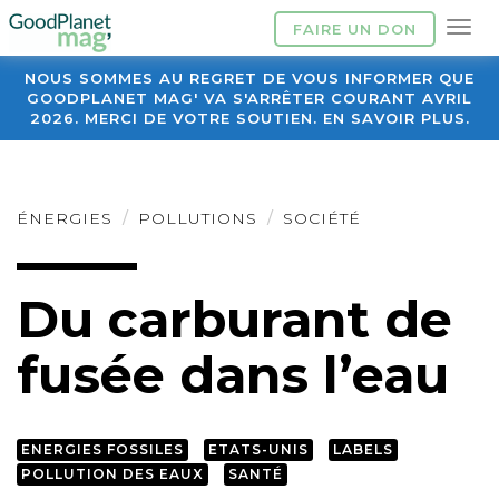
FAIRE UN DON
NOUS SOMMES AU REGRET DE VOUS INFORMER QUE
GOODPLANET MAG' VA S'ARRÊTER COURANT AVRIL
2026. MERCI DE VOTRE SOUTIEN. EN SAVOIR PLUS.
ÉNERGIES
POLLUTIONS
SOCIÉTÉ
Du carburant de
fusée dans l’eau
ENERGIES FOSSILES
ETATS-UNIS
LABELS
POLLUTION DES EAUX
SANTÉ