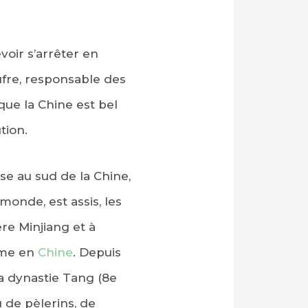
voir s’arrêter en
oufre, responsable des
que la Chine est bel
tion.
e au sud de la Chine,
onde, est assis, les
re Minjiang et à
sme en
Chine
. Depuis
la dynastie Tang (8e
u de pèlerins, de