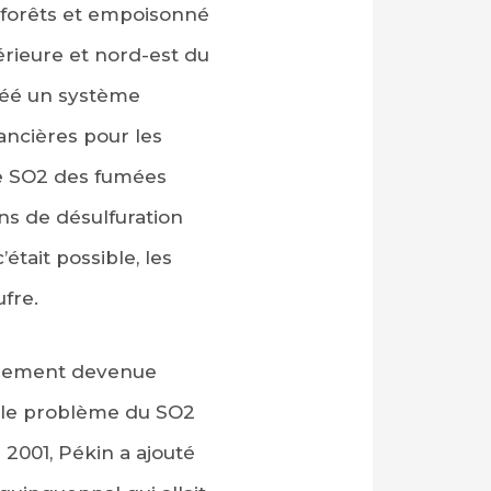
 forêts et empoisonné
érieure et nord-est du
créé un système
ancières pour les
le SO2 des fumées
ons de désulfuration
tait possible, les
fre.
apidement devenue
 le problème du SO2
 2001, Pékin a ajouté