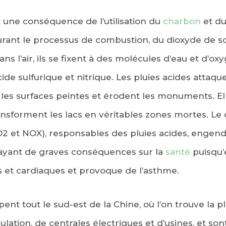
t une conséquence de l’utilisation du
charbon
et d
urant le processus de combustion, du dioxyde de s
ans l’air, ils se fixent à des molécules d’eau et d’
ide sulfurique et nitrique. Les pluies acides attaque
 les surfaces peintes et érodent les monuments. E
ransforment les lacs en véritables zones mortes. Le
EBOOK
SO2 et NOX), responsables des pluies acides, enge
KEDIN
 ayant de graves conséquences sur la
santé
puisqu’
 et cardiaques et provoque de l’asthme.
pent tout le sud-est de la Chine, où l’on trouve la 
lation, de centrales électriques et d’usines, et 