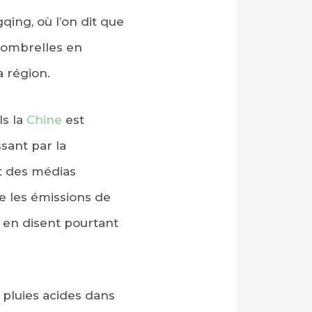
ing, où l’on dit que
d’ombrelles en
a région.
s la
Chine
est
sant par la
rt des médias
e les émissions de
 en disent pourtant
pluies acides dans