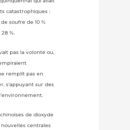
quinquennal qui allait
ats catastrophiques :
e de soufre de 10 %
 28 %.
vait pas la volonté ou,
 empiraient
ne remplit pas en
er, s’appuyant sur des
 l’environnement.
s chinoises de dioxyde
 nouvelles centrales