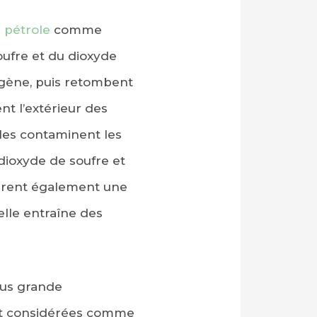
u
pétrole
comme
oufre et du dioxyde
oxygène, puis retombent
nt l’extérieur des
lles contaminent les
 dioxyde de soufre et
ndrent également une
elle entraîne des
plus grande
sont considérées comme