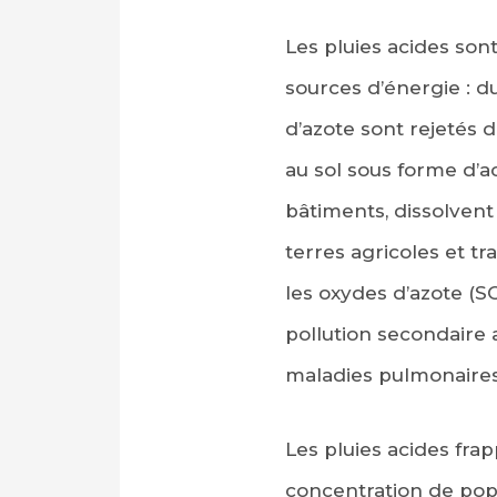
Les pluies acides son
sources d’énergie : d
d’azote sont rejetés d
au sol sous forme d’ac
bâtiments, dissolvent
terres agricoles et t
PARTAGER SUR FAC
les oxydes d’azote (
PARTAGER SUR LIN
pollution secondaire
IMPRIMER
maladies pulmonaires
Les pluies acides frap
concentration de popu