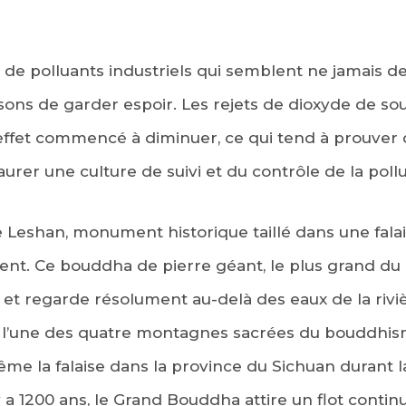
de polluants industriels qui semblent ne jamais de
aisons de garder espoir. Les rejets de dioxyde de s
 effet commencé à diminuer, ce qui tend à prouver 
taurer une culture de suivi et du contrôle de la pollu
Leshan, monument historique taillé dans une falais
t. Ce bouddha de pierre géant, le plus grand du m
 et regarde résolument au-delà des eaux de la riviè
, l’une des quatre montagnes sacrées du bouddhi
même la falaise dans la province du Sichuan durant 
l y a 1200 ans, le Grand Bouddha attire un flot contin