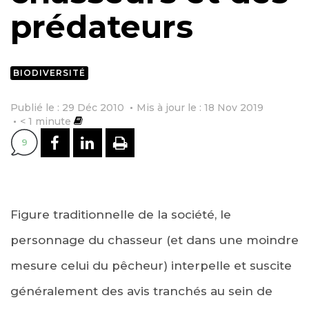
prédateurs
BIODIVERSITÉ
Publié le : 29 Déc 2010
Mis à jour le : 18 Nov 2019
< 1
minute
PARTAGER SUR FACEBOOK
PARTAGER SUR LINKEDI
IMPRIMER
9
Figure traditionnelle de la société, le
personnage du chasseur (et dans une moindre
mesure celui du pêcheur) interpelle et suscite
généralement des avis tranchés au sein de