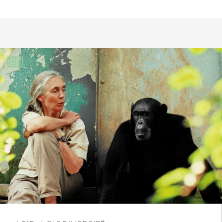
et réguler non ? mais tellement plus
vrais aussi … une simple question :
comment affirmé que les chasseurs
gère la biodiversité alors qu’en France
par exemple ont tue des espèces
migratrices qui son protégés dans leurs
pays d’origine … Ou encore mieux en
lachant du « gibier » la veille de
l’ouverture , « gibier » d’élevage qui
risque de contaminer la faune sauvage
…
Bref beaucoup de paradoxe !