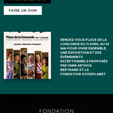
circonstances!!
FAIRE UN DON
RENDEZ-VOUS PLACE DE LA
Caroline
9 janvier 2011
CONCORDE DU 11 AVRIL AU 10
MAI POUR VIVRE ENSEMBLE,
UNE EXPOSITION ET DES
Chasse ou tuerie?
ÉVÉNEMENTS
EXCEPTIONNELS PROPOSÉS
PAR YANN ARTHUS-
Le rôle des chasseurs devrait aussi
BERTRAND ET LA
FONDATION GOODPLANET
prendre un nouveau virage moins
sanguinaire. Il est tout-a-fait possible de
jouer ce rôle de régulation en utilisant
une méthode stérilisante. De cette
façon, les chasseurs peuvent échanger