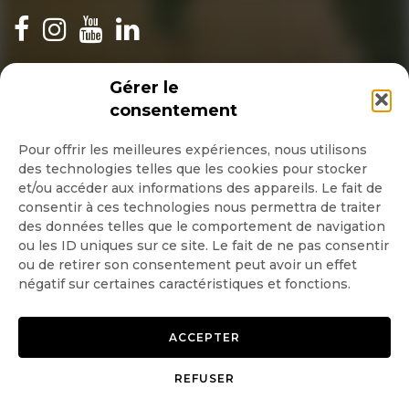
gouvernement a proposer de les
régulariser par stérilisation, un
INSCRIPTION NEWSLETTER
programme qui va créer de l’emploi et
Gérer le
consentement
qui n’entacheras pas l’image du Canada,
Pour offrir les meilleures expériences, nous utilisons
Espérons que c,est le choix que le MPO
des technologies telles que les cookies pour stocker
Quotidienne
va prendre et non l’abattages
et/ou accéder aux informations des appareils. Le fait de
consentir à ces technologies nous permettra de traiter
Hebdo
sanglants.
des données telles que le comportement de navigation
ou les ID uniques sur ce site. Le fait de ne pas consentir
ou de retirer son consentement peut avoir un effet
OK
Sachez que la chasse est un loisir cruel
négatif sur certaines caractéristiques et fonctions.
au même titre que le piègeage . N’est-il
ACCEPTER
pas choquant de savoir qu’un enfant de
REFUSER
10 a 12 ans n’as pas le droit d’achter des
Copyright © 2026 GoodPlanet
Mentions légales