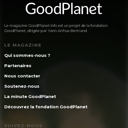
leur »balle » par des seringues et
cessez de faire couler le sang des
Le magazine GoodPlanet Info est un projet de la fondation
GoodPlanet, dirigée par Yann Arthus-Bertrand
victimes innocentes.
LE MAGAZINE
Une nouvelle ère voit le jour, et la
Qui sommes-nous ?
violence commis sur les animaux
Partenaires
touchent de plus en plus les gens, alors
Nous contacter
l’image des chasseurs sanguinaires ne
Soutenez-nous
doit plus continuer en 2010.
La minute GoodPlanet
Découvrez la fondation GoodPlanet
Prenez l’exemple des phques gris, ils
sont apparemment trop nombreux, le
SUIVEZ-NOUS