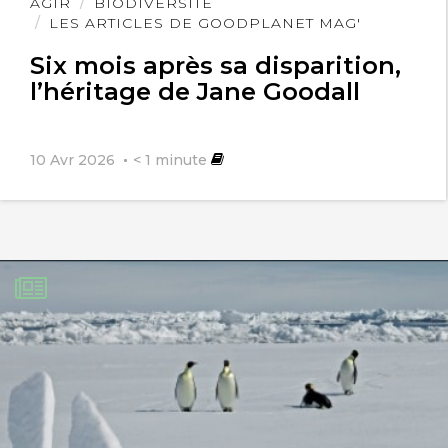
Lire
AGIR
BIODIVERSITÉ
l'article
LES ARTICLES DE GOODPLANET MAG'
Six mois après sa disparition,
l’héritage de Jane Goodall
Kevin67
9 octobre 2017
10 Avr 2026
< 1
minute
La chasse c tro cool! Tu parle sans
conaitre.
Dagorn
29 janvier 2018
Absolument d’accord !