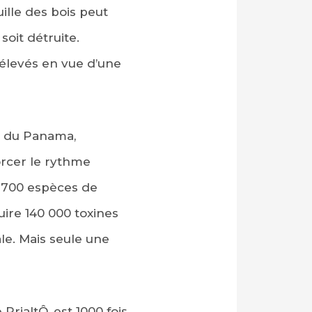
ille des bois peut
soit détruite.
rélevés en vue d’une
e du Panama,
rcer le rythme
s 700 espèces de
uire 140 000 toxines
le. Mais seule une
rialtÔ, est 1000 fois