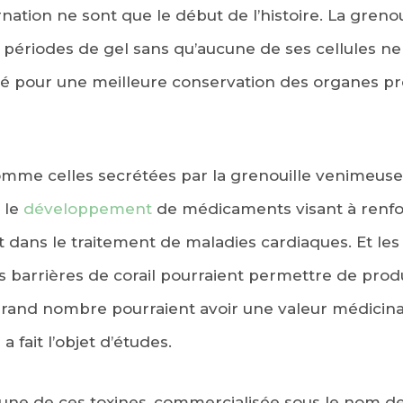
nation ne sont que le début de l’histoire. La grenou
 périodes de gel sans qu’aucune de ses cellules ne 
 clé pour une meilleure conservation des organes p
comme celles secrétées par la grenouille venimeus
 le
développement
de médicaments visant à renfo
 dans le traitement de maladies cardiaques. Et le
s barrières de corail pourraient permettre de prod
grand nombre pourraient avoir une valeur médicina
a fait l’objet d’études.
une de ces toxines, commercialisée sous le nom de P