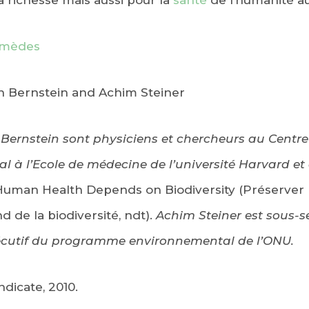
a richesse mais aussi pour la
santé
de l’humanité au
remèdes
on Bernstein and Achim Steiner
 Bernstein sont physiciens et chercheurs au Centre
l à l’Ecole de médecine de l’université Harvard et 
uman Health Depends on Biodiversity (Préserver l
de la biodiversité, ndt).
Achim Steiner est sous-s
xécutif du programme environnemental de l’ONU.
dicate, 2010.