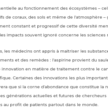
ssentielle au fonctionnement des écosystèmes – celu
cifs de coraux, des sols et même de l’atmosphère – 
sement constant et progressif de cette diversité me
 des impacts souvent ignoré concerne les sciences 
s, les médecins ont appris à maitriser les substanc
ements et des remèdes : l’aspirine provient du sau
e innovation en matière de traitement contre le ca
cifique. Certaines des innovations les plus importan
rivera que si la corne d’abondance que constitue la 
es générations actuelles et futures de chercheurs 
 au profit de patients partout dans le monde.