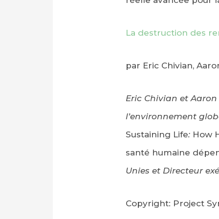
réelle avancée pour l
La destruction des 
par Eric Chivian, Aar
Eric Chivian et Aaron
l’environnement globa
Sustaining Life
:
How H
santé humaine dépend 
Unies et Directeur e
Copyright: Project Syn