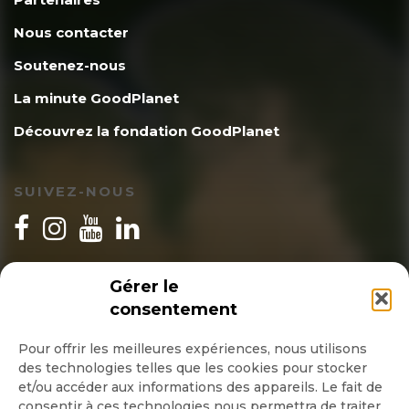
Nous contacter
Soutenez-nous
La minute GoodPlanet
Découvrez la fondation GoodPlanet
SUIVEZ-NOUS
INSCRIPTION NEWSLETTER
Gérer le
consentement
Pour offrir les meilleures expériences, nous utilisons
des technologies telles que les cookies pour stocker
Quotidienne
et/ou accéder aux informations des appareils. Le fait de
consentir à ces technologies nous permettra de traiter