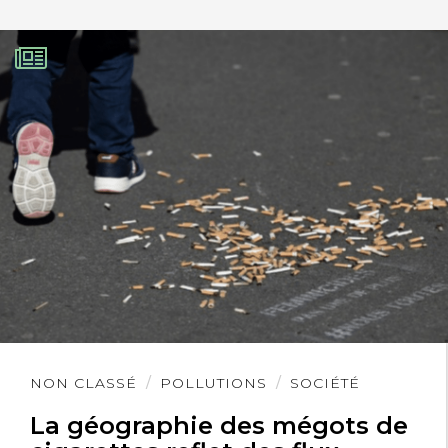
Lire
NON CLASSÉ
POLLUTIONS
SOCIÉTÉ
l'article
La géographie des mégots de