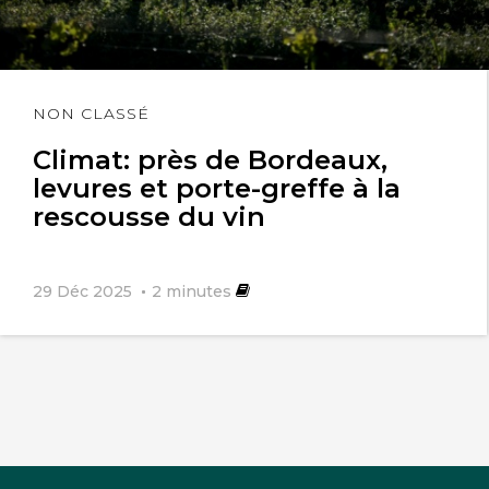
Lire
NON CLASSÉ
l'article
Climat: près de Bordeaux,
levures et porte-greffe à la
rescousse du vin
29 Déc 2025
2
minutes