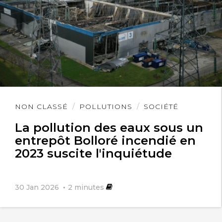
Lire
NON CLASSÉ
POLLUTIONS
SOCIÉTÉ
l'article
La pollution des eaux sous un
entrepôt Bolloré incendié en
2023 suscite l'inquiétude
30 Jan 2026
2
minutes