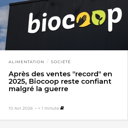
Lire
ALIMENTATION
SOCIÉTÉ
l'article
Après des ventes "record" en
2025, Biocoop reste confiant
malgré la guerre
10 Avr 2026
< 1
minute