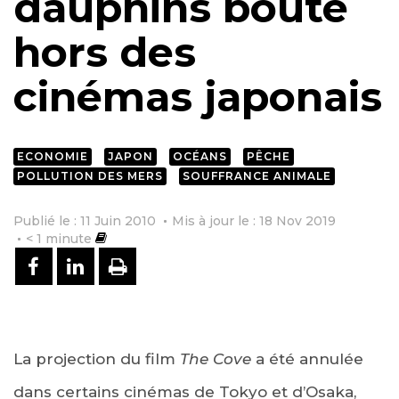
dauphins bouté
hors des
cinémas japonais
ECONOMIE
JAPON
OCÉANS
PÊCHE
POLLUTION DES MERS
SOUFFRANCE ANIMALE
Publié le : 11 Juin 2010
Mis à jour le : 18 Nov 2019
< 1
minute
PARTAGER SUR FACEBOOK
PARTAGER SUR LINKEDIN
IMPRIMER
La projection du film
The Cove
a été annulée
dans certains cinémas de Tokyo et d’Osaka,