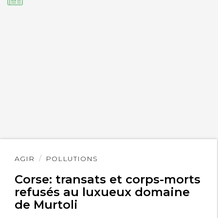
Lire
AGIR
POLLUTIONS
l'article
Corse: transats et corps-morts
refusés au luxueux domaine
de Murtoli