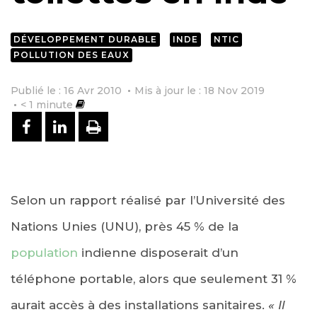
DÉVELOPPEMENT DURABLE
INDE
NTIC
POLLUTION DES EAUX
Publié le : 16 Avr 2010
Mis à jour le : 18 Nov 2019
< 1
minute
PARTAGER SUR FACEBOOK
PARTAGER SUR LINKEDIN
IMPRIMER
Selon un rapport réalisé par l’Université des
Nations Unies (UNU), près 45 % de la
population
indienne disposerait d’un
téléphone portable, alors que seulement 31 %
aurait accès à des installations sanitaires.
« Il