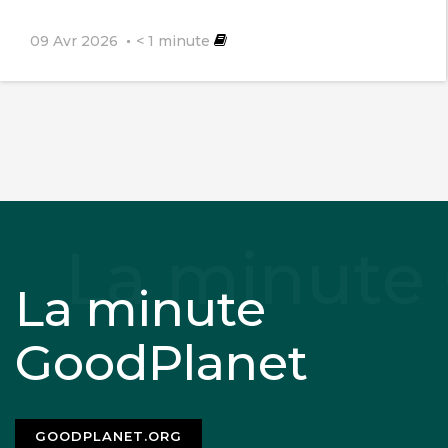
09 Avr 2026
< 1
minute
La minute
GoodPlanet
GOODPLANET.ORG