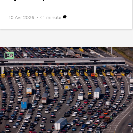
10 Avr 2026
< 1
minute