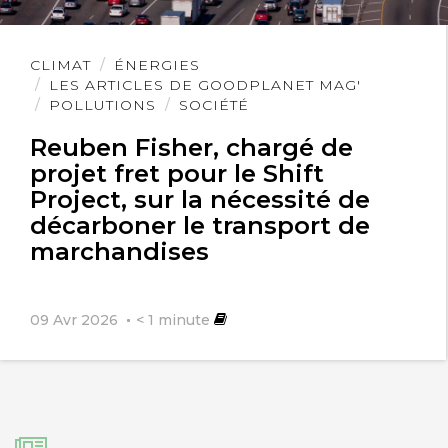
Lire
CLIMAT
ÉNERGIES
l'article
LES ARTICLES DE GOODPLANET MAG'
POLLUTIONS
SOCIÉTÉ
Reuben Fisher, chargé de
projet fret pour le Shift
Project, sur la nécessité de
décarboner le transport de
marchandises
09 Avr 2026
< 1
minute