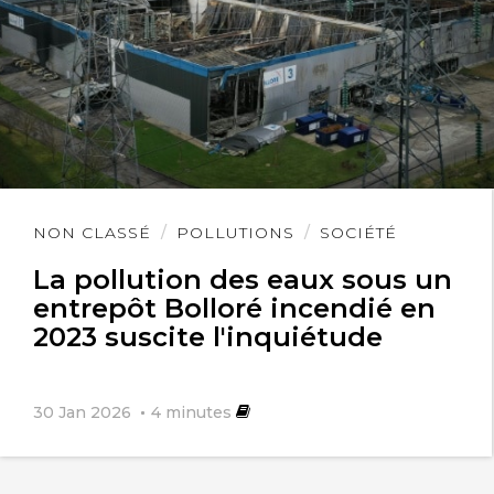
Lire
NON CLASSÉ
POLLUTIONS
SOCIÉTÉ
l'article
La pollution des eaux sous un
entrepôt Bolloré incendié en
2023 suscite l'inquiétude
30 Jan 2026
4
minutes