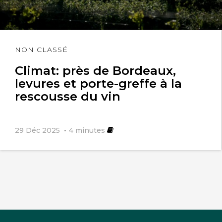
Lire
NON CLASSÉ
l'article
Climat: près de Bordeaux,
levures et porte-greffe à la
rescousse du vin
29 Déc 2025
4
minutes