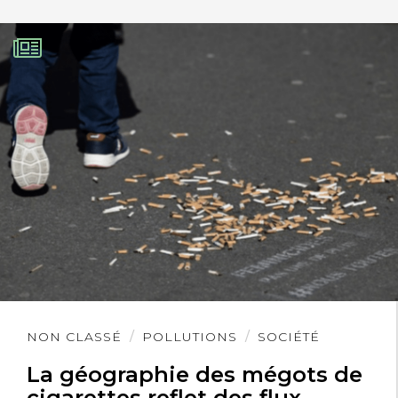
Lire
NON CLASSÉ
POLLUTIONS
SOCIÉTÉ
l'article
La géographie des mégots de
cigarettes reflet des flux