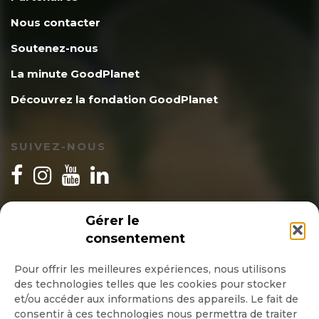
Nous contacter
Soutenez-nous
La minute GoodPlanet
Découvrez la fondation GoodPlanet
SUIVEZ-NOUS
INSCRIPTION NEWSLETTER
Gérer le
consentement
Pour offrir les meilleures expériences, nous utilisons
des technologies telles que les cookies pour stocker
Quotidienne
et/ou accéder aux informations des appareils. Le fait de
consentir à ces technologies nous permettra de traiter