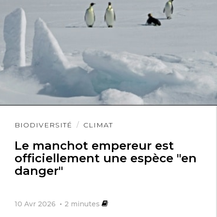
Lire
BIODIVERSITÉ
CLIMAT
l'article
Le manchot empereur est
officiellement une espèce "en
danger"
10 Avr 2026
2
minutes