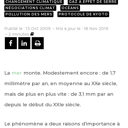
CHANGEMENT CLIMATIQUE
GAZ À EFFET DE SERRE
NÉGOCIATIONS CLIMAT
OCÉANS
POLLUTION DES MERS
PROTOCOLE DE KYOTO
Publié le : 13 Oct 2009
Mis à jour le : 18 Nov 2019
2
minutes
PARTAGER SUR FACEBOOK
PARTAGER SUR LINKEDIN
IMPRIMER
La
mer
monte. Modestement encore : de 1,7
millimètre par an, en moyenne au XXe siècle,
mais de plus en plus vite : de 3,1 mm par an
depuis le début du XXIe siècle.
Le phénomène a deux raisons d’importance à