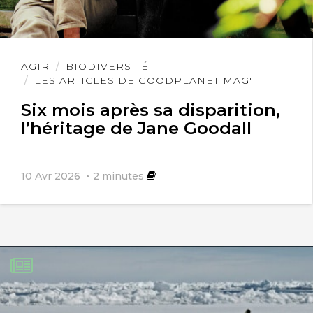
Lire
AGIR
BIODIVERSITÉ
l'article
LES ARTICLES DE GOODPLANET MAG'
Six mois après sa disparition,
l’héritage de Jane Goodall
10 Avr 2026
2
minutes