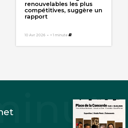
renouvelables les plus
compétitives, suggère un
rapport
10 Avr 2026
< 1
minute
net