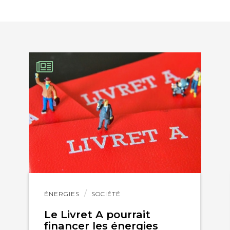
EBOOK
KEDIN
Lire
ÉNERGIES
SOCIÉTÉ
l'article
Le Livret A pourrait
financer les énergies