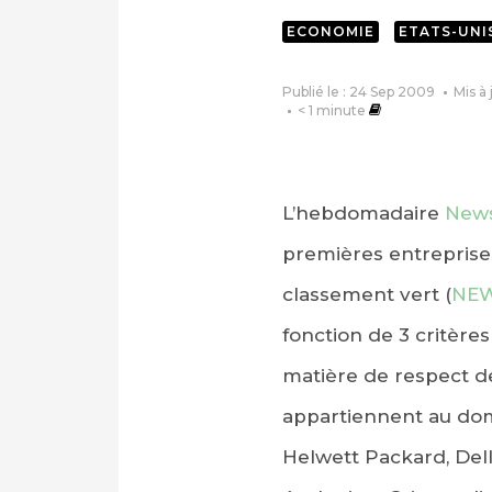
ECONOMIE
ETATS-UNI
Publié le : 24 Sep 2009
Mis à 
< 1
minute
L’hebdomadaire
New
premières entreprise
classement vert (
NEW
fonction de 3 critères
matière de respect de
appartiennent au dom
Helwett Packard, Dell