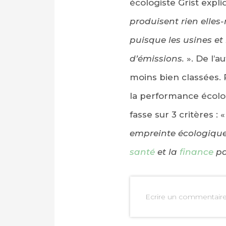
écologiste Grist expli
produisent rien elle
puisque les usines e
d’émissions.
». De l’a
moins bien classées. P
la performance écologi
fasse sur 3 critères : 
empreinte écologique, 
santé
et la
finance
pa
Ecrire un commentair