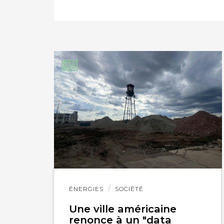
PARTAGER SUR FAC
PARTAGER SUR LIN
IMPRIMER
Lire
ÉNERGIES
SOCIÉTÉ
l'article
Une ville américaine
renonce à un "data