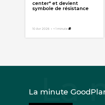
center" et devient
symbole de résistance
10 Avr 2026
< 1
minute
La minute GoodPla