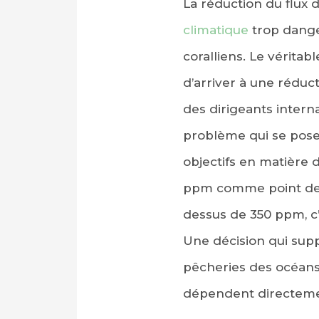
La réduction du flux 
climatique
trop danger
coralliens. Le véritab
d’arriver à une réduc
des dirigeants intern
problème qui se pose à
objectifs en matière d
ppm comme point de dé
dessus de 350 ppm, c’
Une décision qui supp
pêcheries des océans 
dépendent directem