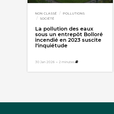
Lire
NON CLASSÉ
POLLUTIONS
l'article
SOCIÉTÉ
La pollution des eaux
sous un entrepôt Bolloré
incendié en 2023 suscite
l'inquiétude
30 Jan 2026
2
minutes