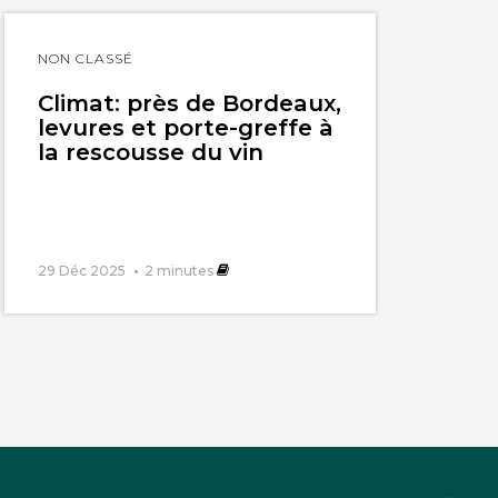
Lire
NON CLASSÉ
l'article
Climat: près de Bordeaux,
levures et porte-greffe à
la rescousse du vin
29 Déc 2025
2
minutes