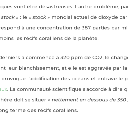
ues vont être désastreuses. L’autre problème, para
«
stock
» : le «
stock
» mondial actuel de dioxyde ca
respond à une concentration de 387 parties par mil
ins les récifs coralliens de la planète.
s derniers a commencé à 320 ppm de CO2, le chan
t leur blanchissement, et elle est aggravée par la
 provoque l’acidification des océans et entrave le 
aux
. La communauté scientifique s’accorde à dire q
ère doit se situer «
nettement en dessous de 35
long terme des récifs coralliens.