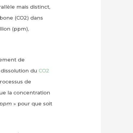
llèle mais distinct,
rbone (CO2) dans
lion (ppm),
gement de
 dissolution du
CO2
processus de
ue la concentration
0 ppm
» pour que soit