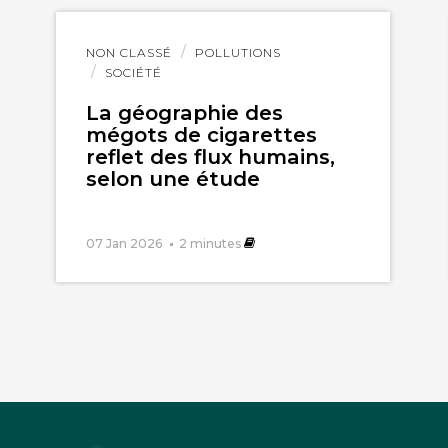
Lire
NON CLASSÉ
POLLUTIONS
l'article
SOCIÉTÉ
La géographie des
mégots de cigarettes
reflet des flux humains,
selon une étude
07 Jan 2026
2
minutes