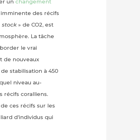
ter un
changement
n imminente des récifs
«
stock
» de CO2, est
atmosphère. La tâche
border le vrai
ont de nouveaux
de stabilisation à 450
quel niveau au-
récifs coralliens.
e ces récifs sur les
iard d’individus qui