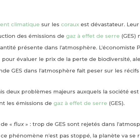
nt climatique
sur les
coraux
est dévastateur. Leu
uction des émissions de
gaz à effet de serre
(GES) m
uantité présente dans l’atmosphère. L’économiste 
our évaluer le prix de la perte de biodiversité, ale
de GES dans l’atmosphère fait peser sur les récifs 
mais deux problèmes majeurs auxquels la société est
t les émissions de
gaz à effet de serre
(GES).
 de «
flux
» : trop de GES sont rejetés dans l’atmosp
i ce phénomène n’est pas stoppé, la planète va se r