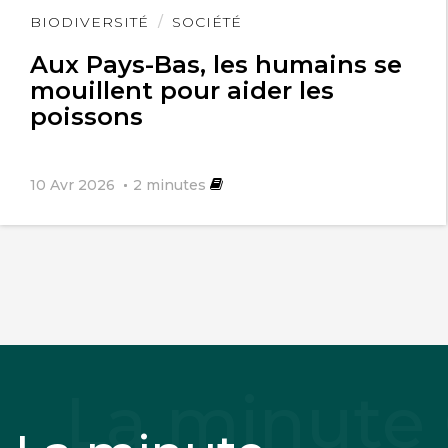
Lire
BIODIVERSITÉ
SOCIÉTÉ
l'article
Aux Pays-Bas, les humains se
mouillent pour aider les
poissons
10 Avr 2026
2
minutes