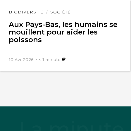
Lire
BIODIVERSITÉ
SOCIÉTÉ
l'article
Aux Pays-Bas, les humains se
mouillent pour aider les
poissons
10 Avr 2026
< 1
minute