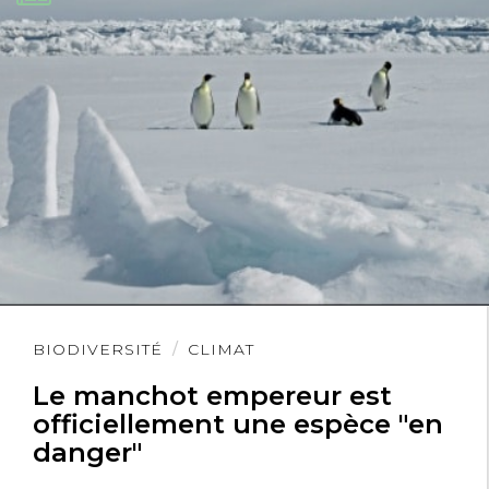
Lire
BIODIVERSITÉ
CLIMAT
l'article
Le manchot empereur est
officiellement une espèce "en
danger"