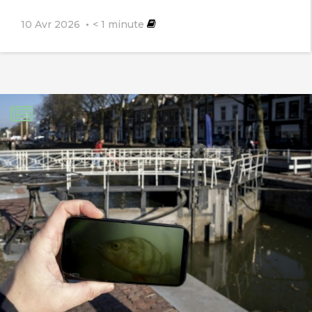
10 Avr 2026
< 1
minute