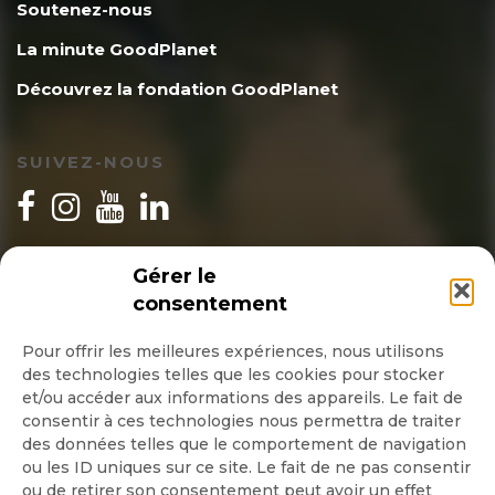
Soutenez-nous
La minute GoodPlanet
Découvrez la fondation GoodPlanet
SUIVEZ-NOUS
INSCRIPTION NEWSLETTER
Gérer le
consentement
Pour offrir les meilleures expériences, nous utilisons
des technologies telles que les cookies pour stocker
Quotidienne
et/ou accéder aux informations des appareils. Le fait de
consentir à ces technologies nous permettra de traiter
Hebdo
des données telles que le comportement de navigation
ou les ID uniques sur ce site. Le fait de ne pas consentir
ou de retirer son consentement peut avoir un effet
OK