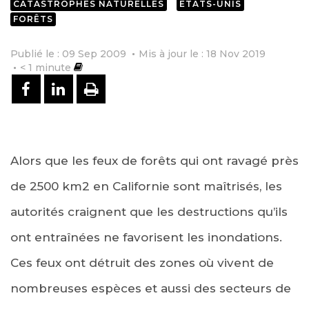
CATASTROPHES NATURELLES
ETATS-UNIS
FORÊTS
Publié le : 09 Sep 2009
Mis à jour le : 18 Nov 2019
< 1
minute
PARTAGER SUR FACEBOOK
PARTAGER SUR LINKEDIN
IMPRIMER
Alors que les feux de forêts qui ont ravagé près
de 2500 km2 en Californie sont maîtrisés, les
autorités craignent que les destructions qu’ils
ont entraînées ne favorisent les inondations.
Ces feux ont détruit des zones où vivent de
nombreuses espèces et aussi des secteurs de