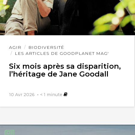
Lire
AGIR
BIODIVERSITÉ
l'article
LES ARTICLES DE GOODPLANET MAG'
Six mois après sa disparition,
l’héritage de Jane Goodall
10 Avr 2026
< 1
minute