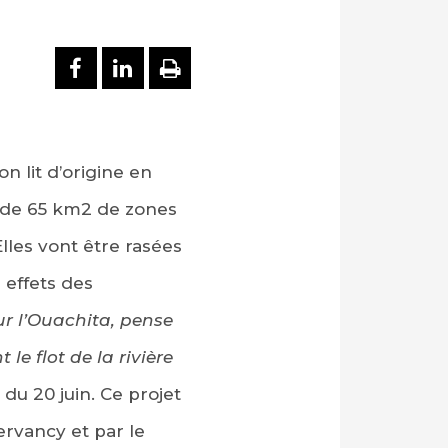
PARTAGER SUR FACEBOOK
PARTAGER SUR LINKEDI
IMPRIMER
on lit d’origine en
s de 65 km2 de zones
lles vont être rasées
s effets des
r l’Ouachita, pense
le flot de la rivière
du 20 juin. Ce projet
ervancy et par le