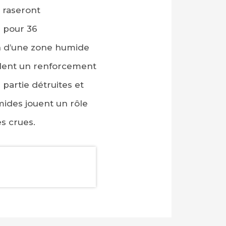
 raseront
 pour 36
on d’une zone humide
veulent un renforcement
 partie détruites et
ides jouent un rôle
s crues.