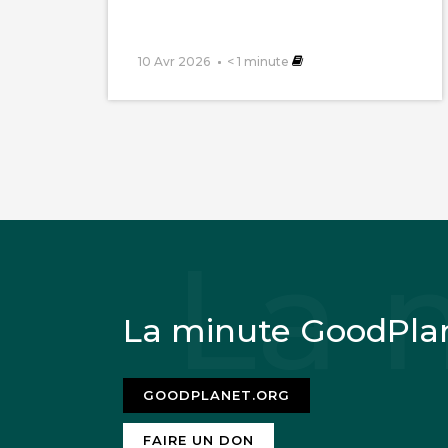
10 Avr 2026
< 1
minute
La minute GoodPla
GOODPLANET.ORG
FAIRE UN DON