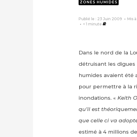
ZONES HUMIDES
Publié le : 23 Juin 2009
Mis à
< 1
minute
Dans le nord de la Lou
détruisant les digues
humides avaient été a
pour permettre à la ri
inondations. «
Keith O
qu’il est théoriquemen
que celle ci va adop
estimé à 4 millions d