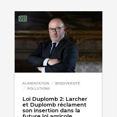
Lire
ALIMENTATION
BIODIVERSITÉ
l'article
POLLUTIONS
Loi Duplomb 2: Larcher
et Duplomb réclament
son insertion dans la
future loi agricole