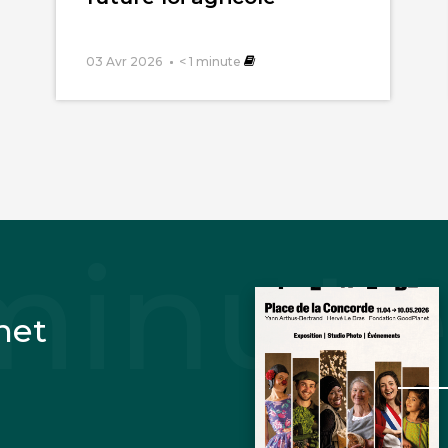
03 Avr 2026
< 1
minute
net