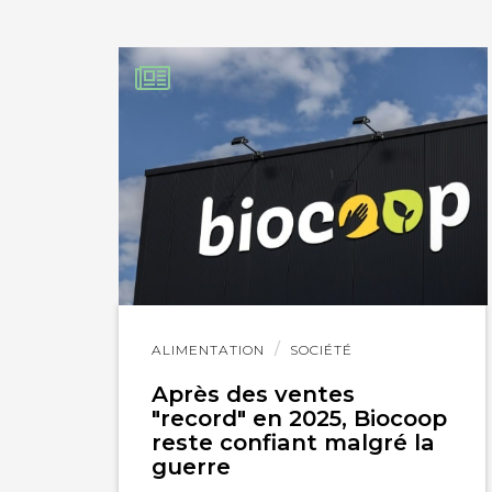
IMPRIMER
Lire
ALIMENTATION
SOCIÉTÉ
l'article
Après des ventes
"record" en 2025, Biocoop
reste confiant malgré la
guerre