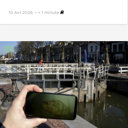
10 Avr 2026
< 1
minute