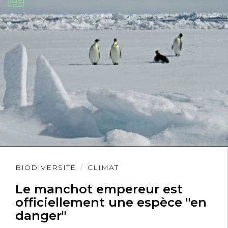
Lire
BIODIVERSITÉ
CLIMAT
l'article
Le manchot empereur est
officiellement une espèce "en
danger"