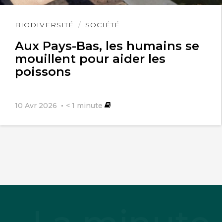
Lire
BIODIVERSITÉ
SOCIÉTÉ
l'article
Aux Pays-Bas, les humains se
mouillent pour aider les
poissons
10 Avr 2026
< 1
minute