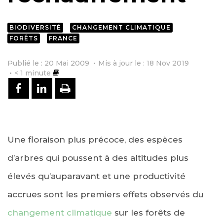
BIODIVERSITÉ
CHANGEMENT CLIMATIQUE
FORÊTS
FRANCE
Publié le : 20 Mai 2009
Mis à jour le : 18 Nov 2019
< 1
minute
PARTAGER SUR FACEBOOK
PARTAGER SUR LINKEDIN
IMPRIMER
Une floraison plus précoce, des espèces
d’arbres qui poussent à des altitudes plus
élevés qu’auparavant et une productivité
accrues sont les premiers effets observés du
changement climatique
sur les forêts de