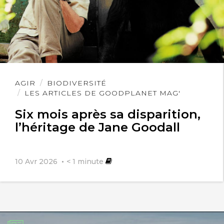
Lire
AGIR
BIODIVERSITÉ
l'article
LES ARTICLES DE GOODPLANET MAG'
Six mois après sa disparition,
l’héritage de Jane Goodall
10 Avr 2026
< 1
minute