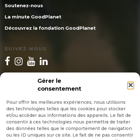
Soutenez-nous
La minute GoodPlanet
Découvrez la fondation GoodPlanet
SUIVEZ-NOUS
INSCRIPTION NEWSLETTER
Gérer le
consentement
Pour offrir les meilleures expériences, nous utilisons
des technologies telles que les cookies pour stocker
Quotidienne
et/ou accéder aux informations des appareils. Le fait de
consentir à ces technologies nous permettra de traiter
Hebdo
des données telles que le comportement de navigation
ou les ID uniques sur ce site. Le fait de ne pas consentir