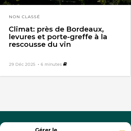
Lire
NON CLASSÉ
l'article
Climat: près de Bordeaux,
levures et porte-greffe à la
rescousse du vin
29 Déc 2025
6
minutes
Gérer le