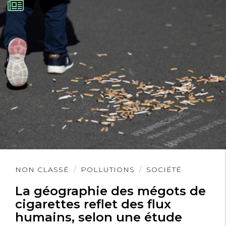
Lire
NON CLASSÉ
POLLUTIONS
SOCIÉTÉ
l'article
La géographie des mégots de
cigarettes reflet des flux
humains, selon une étude