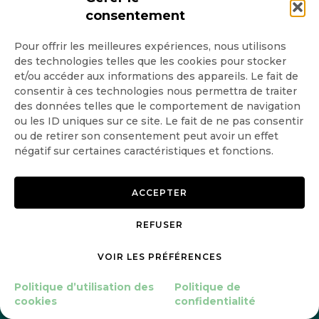
La minute
consentement
Pour offrir les meilleures expériences, nous utilisons
GoodPlanet
des technologies telles que les cookies pour stocker
et/ou accéder aux informations des appareils. Le fait de
consentir à ces technologies nous permettra de traiter
des données telles que le comportement de navigation
GOODPLANET.ORG
ou les ID uniques sur ce site. Le fait de ne pas consentir
ou de retirer son consentement peut avoir un effet
négatif sur certaines caractéristiques et fonctions.
FAIRE UN DON
ACCEPTER
REFUSER
RENDEZ-VOUS PLACE DE LA
CONCORDE DU 11 AVRIL AU 10
VOIR LES PRÉFÉRENCES
MAI POUR VIVRE ENSEMBLE,
UNE EXPOSITION ET DES
ÉVÉNEMENTS
Politique d’utilisation des
Politique de
EXCEPTIONNELS PROPOSÉS
cookies
confidentialité
PAR YANN ARTHUS-
BERTRAND ET LA