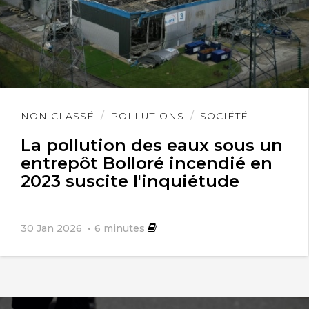
Lire
NON CLASSÉ
POLLUTIONS
SOCIÉTÉ
l'article
La pollution des eaux sous un
entrepôt Bolloré incendié en
2023 suscite l'inquiétude
30 Jan 2026
6
minutes