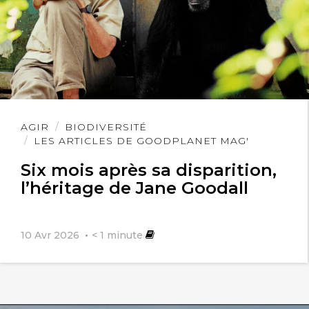
Lire
AGIR
BIODIVERSITÉ
l'article
LES ARTICLES DE GOODPLANET MAG'
Six mois après sa disparition,
l’héritage de Jane Goodall
10 Avr 2026
< 1
minute