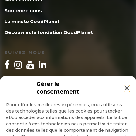
Soutenez-nous
La minute GoodPlanet
Découvrez la fondation GoodPlanet
SUIVEZ-NOUS
INSCRIPTION NEWSLETTER
Gérer le
consentement
Pour offrir les meilleures expériences, nous utilisons
des technologies telles que les cookies pour stocker
Quotidienne
et/ou accéder aux informations des appareils. Le fait de
consentir à ces technologies nous permettra de traiter
Hebdo
des données telles que le comportement de navigation