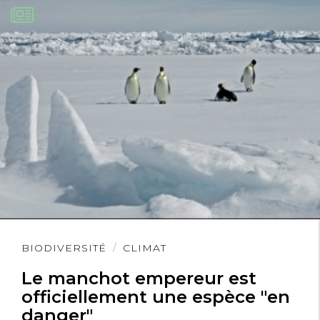
Lire
BIODIVERSITÉ
CLIMAT
l'article
Le manchot empereur est
officiellement une espèce "en
danger"