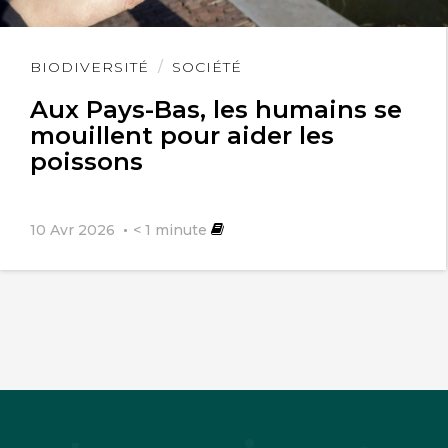
Lire
BIODIVERSITÉ
SOCIÉTÉ
l'article
Aux Pays-Bas, les humains se
mouillent pour aider les
poissons
10 Avr 2026
< 1
minute