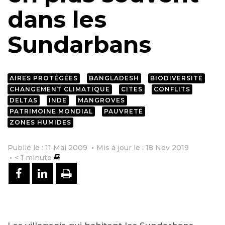
dans les
Sundarbans
AIRES PROTÉGÉES
BANGLADESH
BIODIVERSITÉ
CHANGEMENT CLIMATIQUE
CITES
CONFLITS
DELTAS
INDE
MANGROVES
PATRIMOINE MONDIAL
PAUVRETÉ
ZONES HUMIDES
Publié le : 11 Mai 2009
Mis à jour le : 18 Nov 2019
< 1
minute
PARTAGER SUR FACEBOOK
PARTAGER SUR LINKEDIN
IMPRIMER