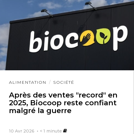
Lire
ALIMENTATION
SOCIÉTÉ
l'article
Après des ventes "record" en
2025, Biocoop reste confiant
malgré la guerre
10 Avr 2026
< 1
minute