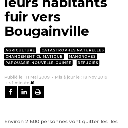
leurs habitants
fuir vers
Bougainville
AGRICULTURE
CATASTROPHES NATURELLES
CHANGEMENT CLIMATIQUE
MANGROVES
PAPOUASIE-NOUVELLE-GUINÉE
RÉFUGIÉS
Publié le : 11 Mai 2009
Mis à jour le : 18 Nov 2019
< 1
minute
PARTAGER SUR FACEBOOK
PARTAGER SUR LINKEDIN
IMPRIMER
Environ 2 600 personnes vont quitter les îles