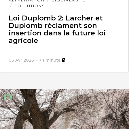
ALIMENTATION
BIODIVERSITÉ
l'article
POLLUTIONS
Loi Duplomb 2: Larcher et
Duplomb réclament son
insertion dans la future loi
agricole
03 Avr 2026
< 1
minute