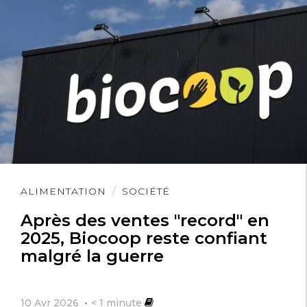
Lire
ALIMENTATION
SOCIÉTÉ
l'article
Après des ventes "record" en
2025, Biocoop reste confiant
malgré la guerre
10 Avr 2026
< 1
minute