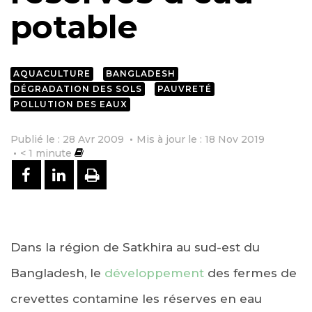
potable
AQUACULTURE
BANGLADESH
DÉGRADATION DES SOLS
PAUVRETÉ
POLLUTION DES EAUX
Publié le : 28 Avr 2009
Mis à jour le : 18 Nov 2019
< 1
minute
PARTAGER SUR FACEBOOK
PARTAGER SUR LINKEDIN
IMPRIMER
Dans la région de Satkhira au sud-est du
Bangladesh, le
développement
des fermes de
crevettes contamine les réserves en eau