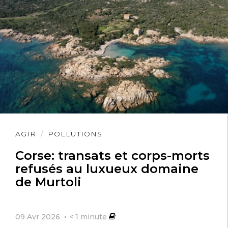
Lire
AGIR
POLLUTIONS
l'article
Corse: transats et corps-morts
refusés au luxueux domaine
de Murtoli
09 Avr 2026
< 1
minute