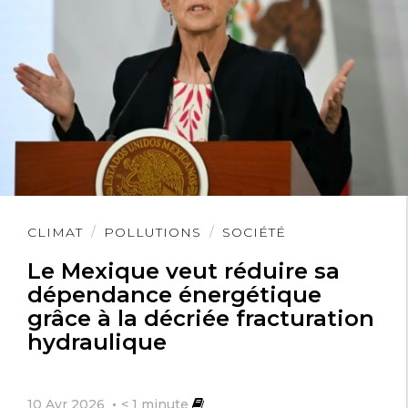
Lire
CLIMAT
POLLUTIONS
SOCIÉTÉ
l'article
Le Mexique veut réduire sa
dépendance énergétique
grâce à la décriée fracturation
hydraulique
10 Avr 2026
< 1
minute