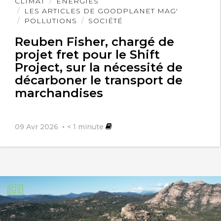
Lire
CLIMAT
ÉNERGIES
l'article
LES ARTICLES DE GOODPLANET MAG'
POLLUTIONS
SOCIÉTÉ
Reuben Fisher, chargé de
projet fret pour le Shift
Project, sur la nécessité de
décarboner le transport de
marchandises
09 Avr 2026
< 1
minute