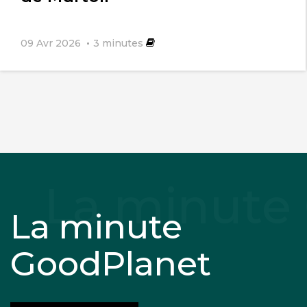
09 Avr 2026
3
minutes
La minute
GoodPlanet