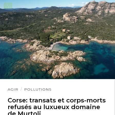
Lire
AGIR
POLLUTIONS
l'article
Corse: transats et corps-morts
refusés au luxueux domaine
de Murtoli