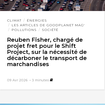
Lire
CLIMAT
ÉNERGIES
l'article
LES ARTICLES DE GOODPLANET MAG'
POLLUTIONS
SOCIÉTÉ
Reuben Fisher, chargé de
projet fret pour le Shift
Project, sur la nécessité de
décarboner le transport de
marchandises
09 Avr 2026
3
minutes