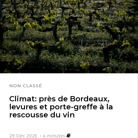
Lire
NON CLASSÉ
l'article
Climat: près de Bordeaux,
levures et porte-greffe à la
rescousse du vin
29 Déc 2025
4
minutes