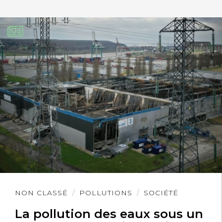
Lire
NON CLASSÉ
POLLUTIONS
SOCIÉTÉ
l'article
La pollution des eaux sous un