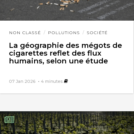
Lire
NON CLASSÉ
POLLUTIONS
SOCIÉTÉ
l'article
La géographie des mégots de
cigarettes reflet des flux
humains, selon une étude
07 Jan 2026
4
minutes