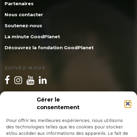
Partenaires
Nous contacter
Soutenez-nous
La minute GoodPlanet
Découvrez la fondation GoodPlanet
SUIVEZ-NOUS
INSCRIPTION NEWSLETTER
Gérer le
consentement
Pour offrir les meilleures expériences, nous utilisons
des technologies telles que les cookies pour stocker
Quotidienne
et/ou accéder aux informations des appareils. Le fait de