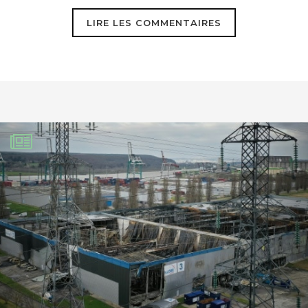
au Koweït ont amplement pollué l’air et
LIRE LES COMMENTAIRES
les sols. En cause, des mesures de
sabotage des installations pétrolières
prises par l’armée irakienne. Ainsi, plus
de 700 puits de pétrole ont été
incendiés, brûlant sans arrêt pendant
des jours. L’épaisse fumée noire a tant
obscurcie le ciel que les températures
ont chuté de près de 10 degrés,
affectant l’écologie d’un immense
territoire. Saddam Hussein a également
ordonné l’ouverture d’un terminal