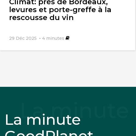
Climat: près de Bordeaux,
levures et porte-greffe à la
rescousse du vin
29 Déc 2025
4
minutes
La minute
GoodPlanet