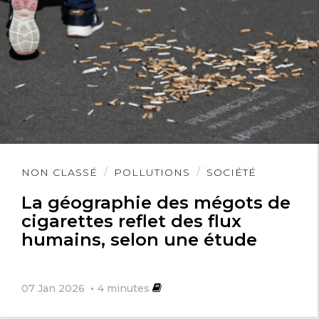
Lire
NON CLASSÉ
POLLUTIONS
SOCIÉTÉ
l'article
La géographie des mégots de
cigarettes reflet des flux
humains, selon une étude
07 Jan 2026
4
minutes