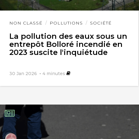
Lire
NON CLASSÉ
POLLUTIONS
SOCIÉTÉ
l'article
La pollution des eaux sous un
entrepôt Bolloré incendié en
2023 suscite l'inquiétude
30 Jan 2026
4
minutes