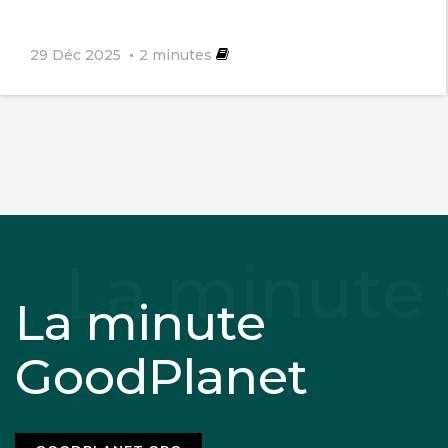
29 Déc 2025
2
minutes
La minute
GoodPlanet