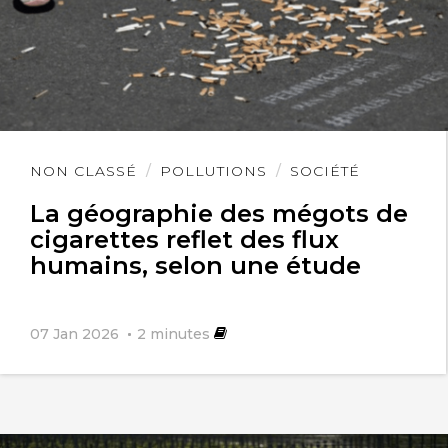
Lire
NON CLASSÉ
POLLUTIONS
SOCIÉTÉ
l'article
La géographie des mégots de
cigarettes reflet des flux
humains, selon une étude
07 Jan 2026
2
minutes