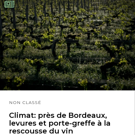
Lire
NON CLASSÉ
l'article
Climat: près de Bordeaux,
levures et porte-greffe à la
rescousse du vin