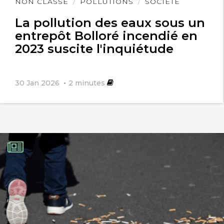
Lire
NON CLASSÉ
POLLUTIONS
SOCIÉTÉ
l'article
La pollution des eaux sous un
entrepôt Bolloré incendié en
2023 suscite l'inquiétude
30 Jan 2026
2
minutes