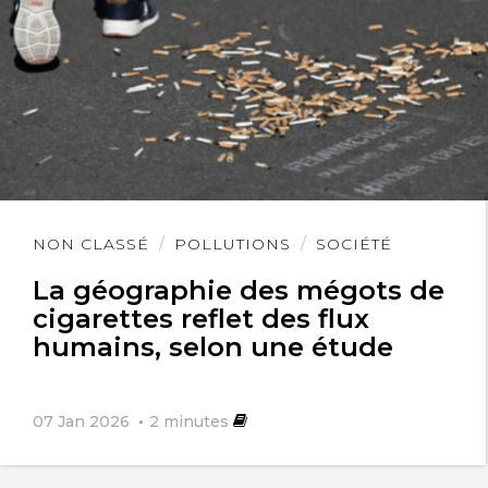
Lire
NON CLASSÉ
POLLUTIONS
SOCIÉTÉ
l'article
La géographie des mégots de
cigarettes reflet des flux
humains, selon une étude
07 Jan 2026
2
minutes