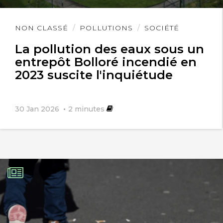
Lire
NON CLASSÉ
POLLUTIONS
SOCIÉTÉ
l'article
La pollution des eaux sous un
entrepôt Bolloré incendié en
2023 suscite l'inquiétude
30 Jan 2026
2
minutes