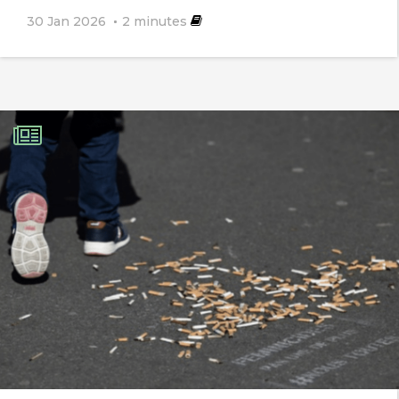
making a short-lived, cyclical, or
30 Jan 2026
2
minutes
longerterm change of residence, of a
voluntary or forced character, due to
specific environmental factors.
Environmental refugees, therefore, are
people compelled to spontaneous,
short-lived, cyclical, or longer-term
changes of residence due to sudden or
gradually worsening changes in
environmental factors important to
their living, which may be of either a
short-term or an irreversible character.