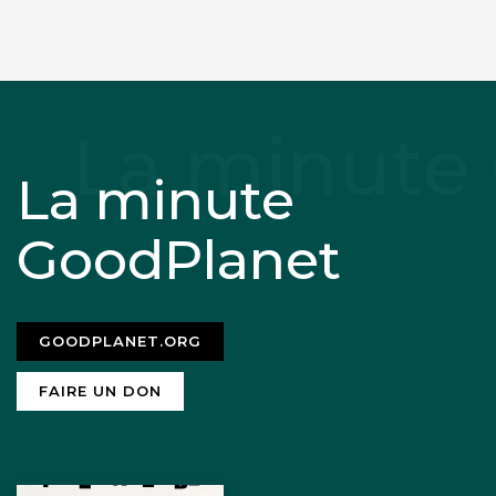
other delta areas and coastal zones, 1m
in island states, and with otherwise
agriculturally displaced people totalling
50m (Myers & Kent 1995) by 2050.
La minute
GoodPlanet
GOODPLANET.ORG
FAIRE UN DON