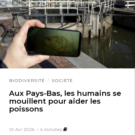
Lire
BIODIVERSITÉ
SOCIÉTÉ
l'article
Aux Pays-Bas, les humains se
mouillent pour aider les
poissons
10 Avr 2026
4
minutes