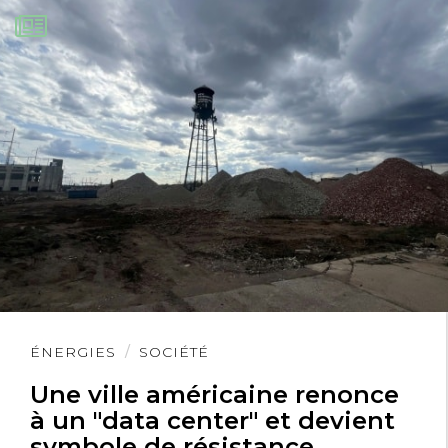
Lire
ÉNERGIES
SOCIÉTÉ
l'article
Une ville américaine renonce
à un "data center" et devient
symbole de résistance