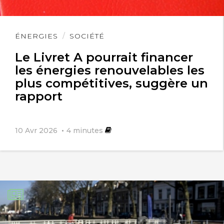
Lire
ÉNERGIES
SOCIÉTÉ
l'article
Le Livret A pourrait financer
les énergies renouvelables les
plus compétitives, suggère un
rapport
10 Avr 2026
4
minutes