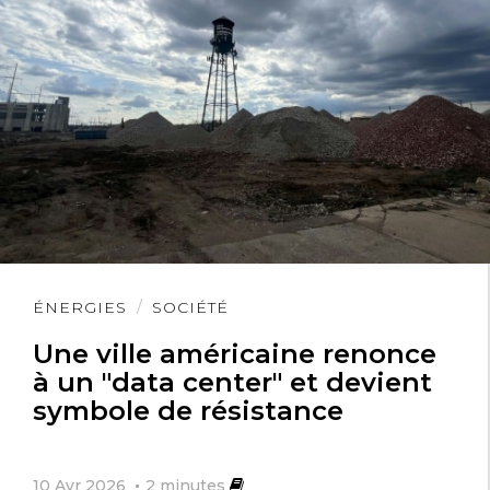
Lire
ÉNERGIES
SOCIÉTÉ
l'article
Une ville américaine renonce
à un "data center" et devient
symbole de résistance
10 Avr 2026
2
minutes