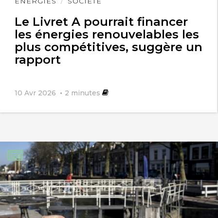
Lire
ÉNERGIES
SOCIÉTÉ
l'article
Le Livret A pourrait financer
les énergies renouvelables les
plus compétitives, suggère un
rapport
10 Avr 2026
2
minutes