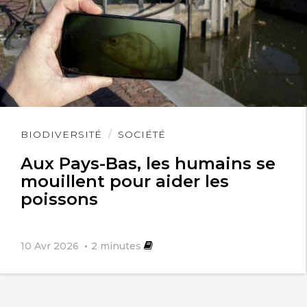
Lire
BIODIVERSITÉ
SOCIÉTÉ
l'article
Aux Pays-Bas, les humains se
mouillent pour aider les
poissons
10 Avr 2026
2
minutes