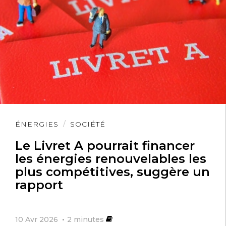
Lire
ÉNERGIES
SOCIÉTÉ
l'article
Le Livret A pourrait financer
les énergies renouvelables les
plus compétitives, suggère un
rapport
10 Avr 2026
2
minutes