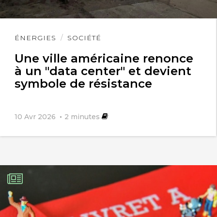
Lire
ÉNERGIES
SOCIÉTÉ
l'article
Une ville américaine renonce
à un "data center" et devient
symbole de résistance
10 Avr 2026
2
minutes