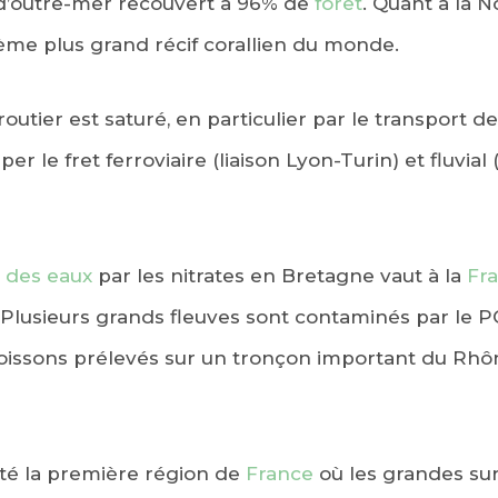
e d’outre-mer recouvert à 96% de
forêt
. Quant à la N
ème plus grand récif corallien du monde.
routier est saturé, en particulier par le transport 
r le fret ferroviaire (liaison Lyon-Turin) et fluvial 
n des eaux
par les nitrates en Bretagne vaut à la
Fr
 Plusieurs grands fleuves sont contaminés par le P
ssons prélevés sur un tronçon important du Rhône
été la première région de
France
où les grandes sur