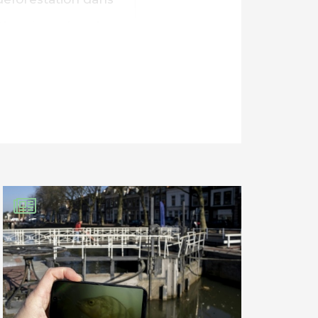
ion des sols qui
urgence de revenir
ant la moins
blent pas clairs
ement en réalité !