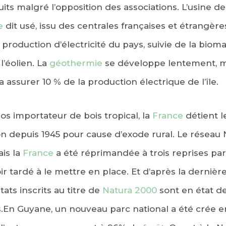
its malgré l’opposition des associations. L’usine de
e
dit usé, issu des centrales françaises et étrangères
production d’électricité du pays, suivie de la bioma
l’éolien. La
géothermie
se développe lentement, m
va assurer 10 % de la production électrique de l’île.
os importateur de bois tropical, la
France
détient l
on depuis 1945 pour cause d’exode rural. Le réseau
is la
France
a été réprimandée à trois reprises par 
tardé à le mettre en place. Et d’après la dernière é
ats inscrits au titre de
Natura 2000
sont en état d
En Guyane, un nouveau parc national a été crée en