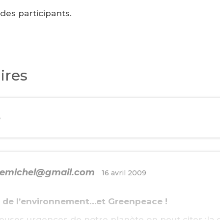
 des participants.
ires
e
enemichel@gmail.com
16 avril 2009
és de l’environnement…et Greenpeace !
uses urgences de notre planète on peut citer :la 