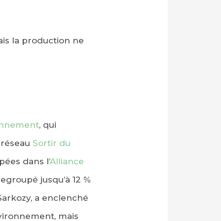
ais la production ne
onnement
, qui
 réseau
Sortir du
pées dans l’
Alliance
 regroupé jusqu’à 12 %
 Sarkozy, a enclenché
nvironnement, mais