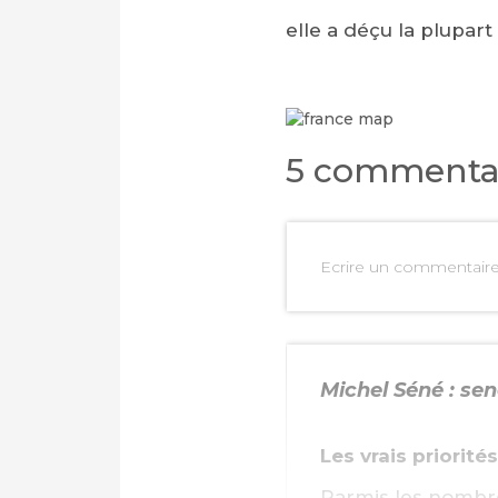
elle a déçu la plupart
5 commenta
Ecrire un commentair
Michel Séné : s
Les vrais priorit
Parmis les nombre