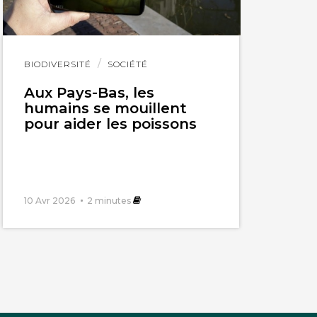
fait est le
Lire
BIODIVERSITÉ
SOCIÉTÉ
l'article
Aux Pays-Bas, les
humains se mouillent
pour aider les poissons
10 Avr 2026
2
minutes
fait est le