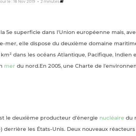
jour le : 18 Nov 2019
2
minutes
la 5e superficie dans l’Union européenne mais, avec
-mer, elle dispose du deuxième domaine maritime
 km² dans les océans Atlantique, Pacifique, Indien e
en
mer
du nord.En 2005, une Charte de l’environne
st le deuxième producteur d’énergie
nucléaire
du 
 derrière les États-Unis. Deux nouveaux réacteurs