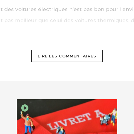
des voitures électriques n’est pas bon pour l’en
t pas meilleur que celui des voitures thermiques, d
ite des métaux rares dont la quantité est limitée et
phe environnementale. Ne parlez pas de ces voitu
ffement climatique !!
LIRE LES COMMENTAIRES
EBOOK
KEDIN