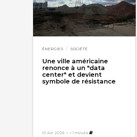
Lire
ÉNERGIES
SOCIÉTÉ
l'article
Une ville américaine
renonce à un "data
center" et devient
symbole de résistance
10 Avr 2026
< 1
minute