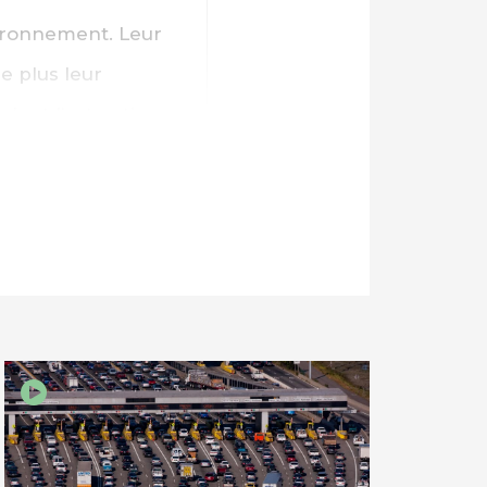
vironnement. Leur
e plus leur
 dont l’extraction
res comme une