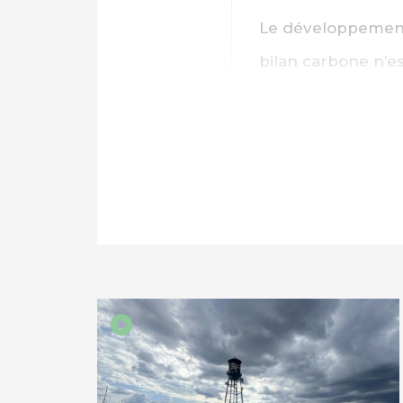
Le développement 
bilan carbone n’es
fabrication nécess
est une catastro
solution au réchau
PARTAGER SUR FAC
PARTAGER SUR LIN
IMPRIMER