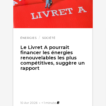
Lire
ÉNERGIES
SOCIÉTÉ
l'article
Le Livret A pourrait
financer les énergies
renouvelables les plus
compétitives, suggère un
rapport
10 Avr 2026
< 1
minute