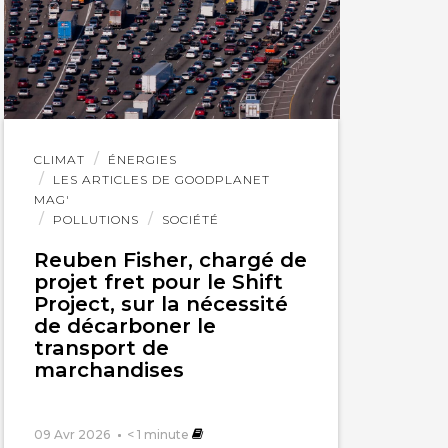
Lire
CLIMAT
ÉNERGIES
l'article
LES ARTICLES DE GOODPLANET
MAG'
POLLUTIONS
SOCIÉTÉ
Reuben Fisher, chargé de
projet fret pour le Shift
Project, sur la nécessité
de décarboner le
transport de
marchandises
09 Avr 2026
< 1
minute