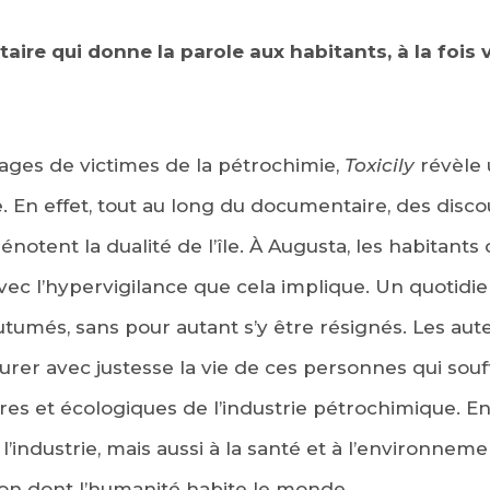
aire qui donne la parole aux habitants, à la fois 
ages de victimes de la pétrochimie,
Toxicily
révèle 
. En effet, tout au long du documentaire, des disco
énotent la dualité de l’île. À Augusta, les habitants 
 avec l’hypervigilance que cela implique. Un quotidi
tumés, sans pour autant s’y être résignés. Les au
turer avec justesse la vie de ces personnes qui sou
es et écologiques de l’industrie pétrochimique. E
 l’industrie, mais aussi à la santé et à l’environnemen
açon dont l’humanité habite le monde.