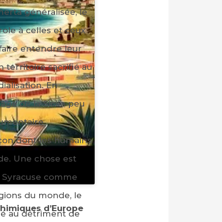
erta généralisée, le
ole à celles et ceux
 faire entendre leur
 territoire sacrifié au
ialisation. En
age de la Sicile peu
cumentaire
açon dont les humains
de. Une chose est
e Syracuse comme
gions du monde, le
chimiques d’Europe
iné au détriment de