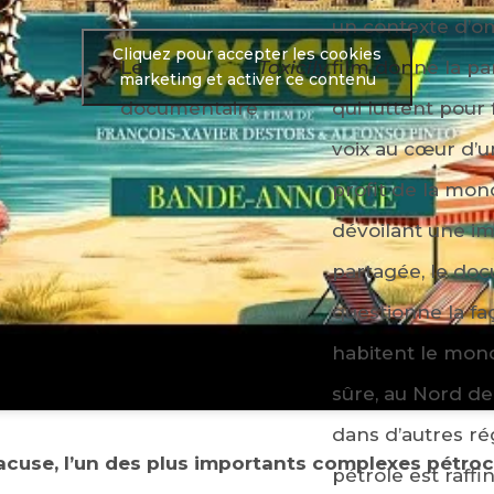
un contexte d’om
Cliquez pour accepter les cookies
Le
Toxicily,
film donne la par
marketing et activer ce contenu
documentaire
qui luttent pour
voix au cœur d’un
profit de la mond
dévoilant une im
partagée, le do
questionne la f
habitent le mon
sûre, au Nord d
dans d’autres ré
acuse, l’un des plus importants complexes pétro
pétrole est raff