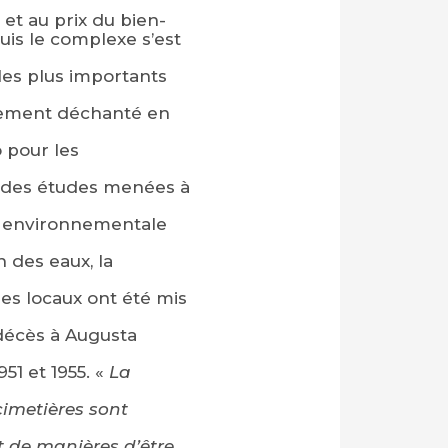
et au prix du bien-
uis le complexe s’est
les plus importants
ivement déchanté en
 pour les
t, des études menées à
 et environnementale
n des eaux, la
es locaux ont été mis
 décès à Augusta
51 et 1955. «
La
cimetières sont
t de manières d’être