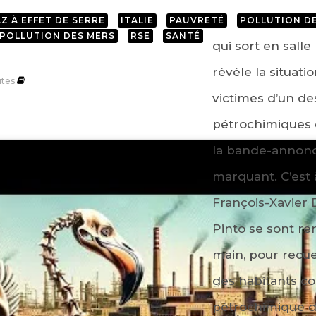
Z À EFFET DE SERRE
ITALIE
PAUVRETÉ
POLLUTION DE
POLLUTION DES MERS
RSE
SANTÉ
qui sort en salle
révèle la situat
tes
victimes d’un de
pétrochimiques 
la bande-annonc
marquant. C’est à
François-Xavier 
Pinto se sont re
main, pour recue
des habitants c
pétrochimique d