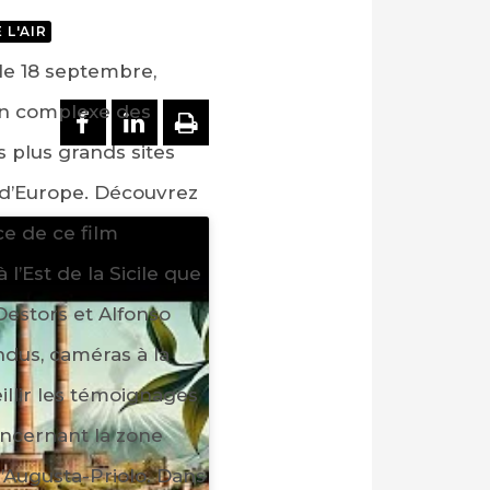
 L'AIR
 le 18 septembre,
ion complexe des
PARTAGER SUR FACEBOOK
PARTAGER SUR LINKEDI
IMPRIMER
s plus grands sites
d’Europe. Découvrez
e de ce film
 l’Est de la Sicile que
Destors et Alfonso
ndus, caméras à la
illir les témoignages
oncernant la zone
’Augusta-Priolo. Dans