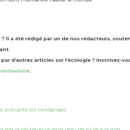
u ? Il a été rédigé par un de nos rédacteurs, sout
ant.
par d’autres articles sur l’écologie ? Inscrivez-v
ebdomadaire
.
sse précipite les vendanges
e par la sécheresse jette l’eau de pluie à la mer