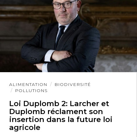
Lire
ALIMENTATION
BIODIVERSITÉ
l'article
POLLUTIONS
Loi Duplomb 2: Larcher et
Duplomb réclament son
insertion dans la future loi
agricole