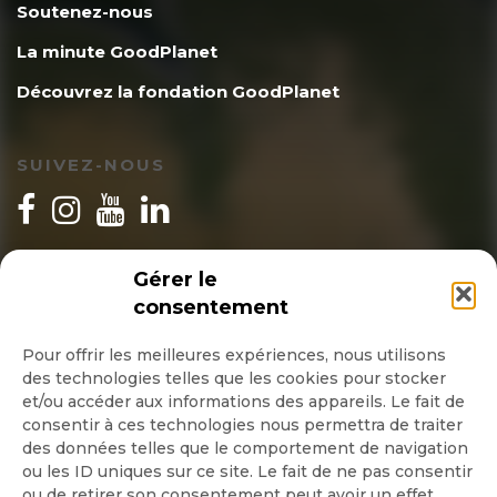
Soutenez-nous
La minute GoodPlanet
Découvrez la fondation GoodPlanet
SUIVEZ-NOUS
INSCRIPTION NEWSLETTER
Gérer le
consentement
Pour offrir les meilleures expériences, nous utilisons
des technologies telles que les cookies pour stocker
Quotidienne
et/ou accéder aux informations des appareils. Le fait de
consentir à ces technologies nous permettra de traiter
Hebdo
des données telles que le comportement de navigation
ou les ID uniques sur ce site. Le fait de ne pas consentir
ou de retirer son consentement peut avoir un effet
OK