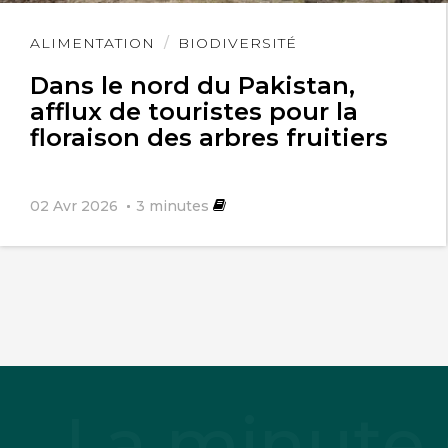
Lire
ALIMENTATION
BIODIVERSITÉ
l'article
Dans le nord du Pakistan,
afflux de touristes pour la
floraison des arbres fruitiers
02 Avr 2026
3
minutes