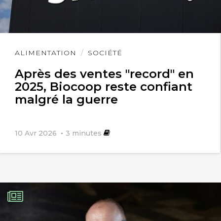
Lire
ALIMENTATION
SOCIÉTÉ
l'article
Après des ventes "record" en
2025, Biocoop reste confiant
malgré la guerre
10 Avr 2026
3
minutes