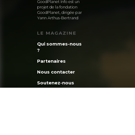
GoodPlanet Info est un
projet de la fondation
GoodPlanet, dirigée par
Yann Arthus-Bertrand
LE MAGAZINE
Qui sommes-nous
?
Partenaires
Nous contacter
Soutenez-nous
La minute
GoodPlanet
Découvrez la
fondation
GoodPlanet