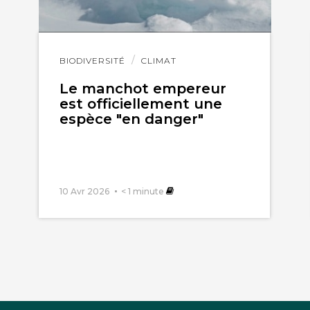
Lire
BIODIVERSITÉ
CLIMAT
l'article
Le manchot empereur
est officiellement une
espèce "en danger"
10 Avr 2026
< 1
minute