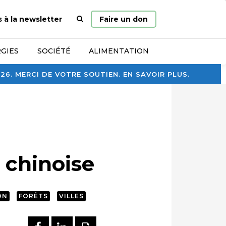
Page
s à la newsletter
Faire un don
d’accueil
GIES
SOCIÉTÉ
ALIMENTATION
. MERCI DE VOTRE SOUTIEN. EN SAVOIR PLUS.
 chinoise
ON
FORÊTS
VILLES
PARTAGER SUR FACEBOOK
PARTAGER SUR LINKEDI
IMPRIMER