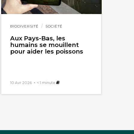
Lire
BIODIVERSITÉ
SOCIÉTÉ
l'article
Aux Pays-Bas, les
humains se mouillent
pour aider les poissons
10 Avr 2026
< 1
minute