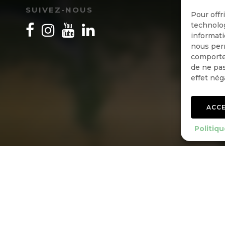
SUIVEZ-NOUS
Pour offr
technolog
informati
nous perm
comportem
de ne pas
effet nég
ACC
Politiqu