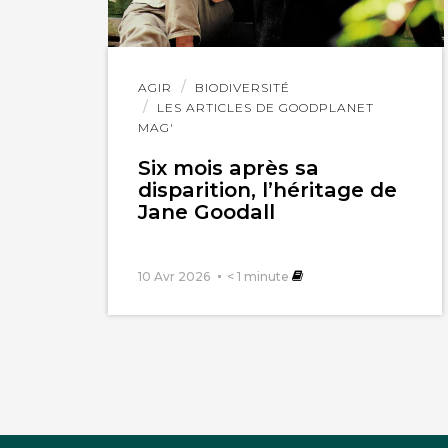
Lire
AGIR
BIODIVERSITÉ
l'article
LES ARTICLES DE GOODPLANET
MAG'
Six mois après sa
disparition, l’héritage de
Jane Goodall
10 Avr 2026
< 1
minute