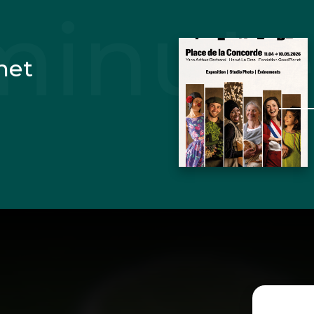
net
I