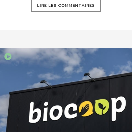
LIRE LES COMMENTAIRES
La pêche industrielle appliquée aux
humains | blog24
19 octobre 2014
[…] Source:
http://www.goodplanet.info
[…]