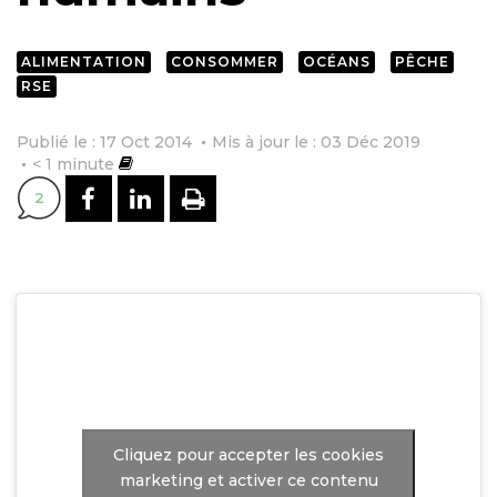
ALIMENTATION
CONSOMMER
OCÉANS
PÊCHE
RSE
Publié le : 17 Oct 2014
Mis à jour le : 03 Déc 2019
< 1
minute
PARTAGER SUR FACEBOOK
PARTAGER SUR LINKEDI
IMPRIMER
2
Cliquez pour accepter les cookies
marketing et activer ce contenu