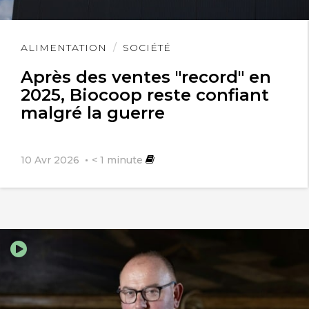
Lire
ALIMENTATION
SOCIÉTÉ
l'article
Après des ventes "record" en
2025, Biocoop reste confiant
malgré la guerre
10 Avr 2026
< 1
minute