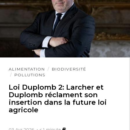
Lire
ALIMENTATION
BIODIVERSITÉ
l'article
POLLUTIONS
Loi Duplomb 2: Larcher et
Duplomb réclament son
insertion dans la future loi
agricole
03 Avr 2026
< 1
minute