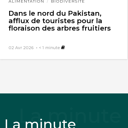
Lire
ALIMENTATION
BIODIVERSITÉ
l'article
Dans le nord du Pakistan,
afflux de touristes pour la
floraison des arbres fruitiers
02 Avr 2026
< 1
minute
La minute