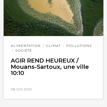
Lire
ALIMENTATION
CLIMAT
POLLUTIONS
l'article
SOCIÉTÉ
AGIR REND HEUREUX /
Mouans-Sartoux, une ville
10:10
08 Oct 2010