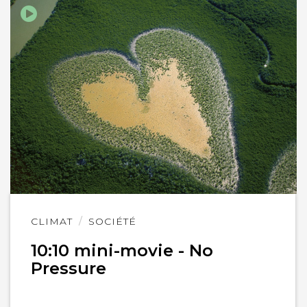
Lire
CLIMAT
SOCIÉTÉ
l'article
10:10 mini-movie - No
Pressure