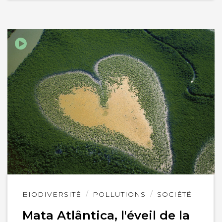
Lire
BIODIVERSITÉ
POLLUTIONS
SOCIÉTÉ
l'article
Mata Atlântica, l'éveil de la