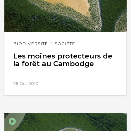
Lire
BIODIVERSITÉ
SOCIÉTÉ
l'article
Les moines protecteurs de
la forêt au Cambodge
28 Oct 2010