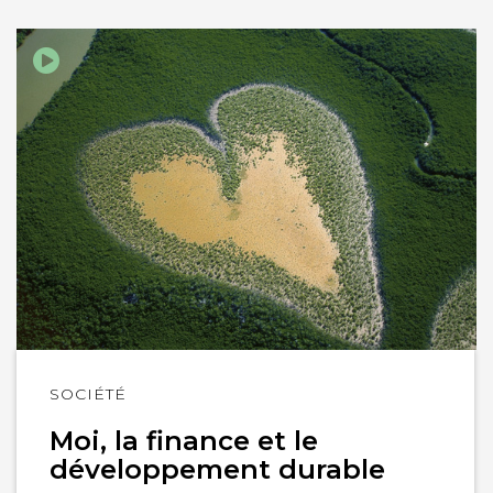
Lire
SOCIÉTÉ
l'article
Moi, la finance et le
développement durable