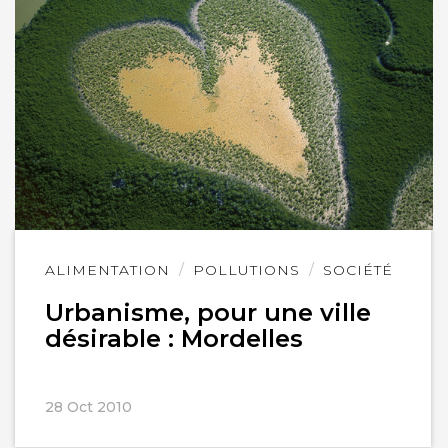
Lire
ALIMENTATION
POLLUTIONS
SOCIÉTÉ
l'article
Urbanisme, pour une ville
désirable : Mordelles
28 Oct 2010