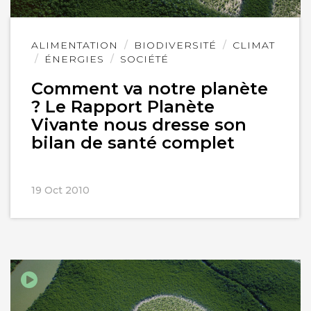
Lire
ALIMENTATION
BIODIVERSITÉ
CLIMAT
l'article
ÉNERGIES
SOCIÉTÉ
Comment va notre planète
? Le Rapport Planète
Vivante nous dresse son
bilan de santé complet
19 Oct 2010