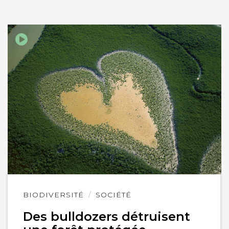
Lire
BIODIVERSITÉ
SOCIÉTÉ
l'article
Des bulldozers détruisent