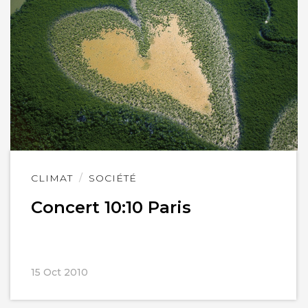
Lire
CLIMAT
SOCIÉTÉ
l'article
Concert 10:10 Paris
15 Oct 2010