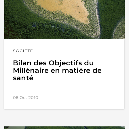
Lire
SOCIÉTÉ
l'article
Bilan des Objectifs du
Millénaire en matière de
santé
08 Oct 2010