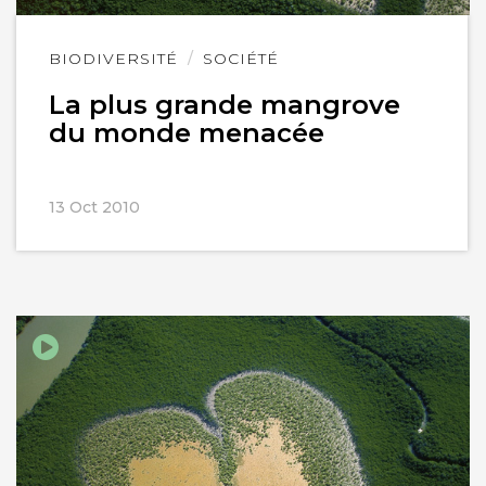
Lire
BIODIVERSITÉ
SOCIÉTÉ
l'article
La plus grande mangrove
du monde menacée
13 Oct 2010