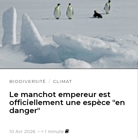
Lire
BIODIVERSITÉ
CLIMAT
l'article
Le manchot empereur est
officiellement une espèce "en
danger"
10 Avr 2026
< 1
minute