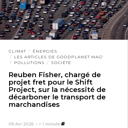
Lire
CLIMAT
ÉNERGIES
l'article
LES ARTICLES DE GOODPLANET MAG'
POLLUTIONS
SOCIÉTÉ
Reuben Fisher, chargé de
projet fret pour le Shift
Project, sur la nécessité de
décarboner le transport de
marchandises
09 Avr 2026
< 1
minute