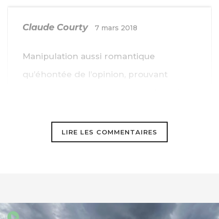
Claude Courty
7 mars 2018
Manipulation aussi romantique
qu’éhontée de l’opinion, prouvant
seulement que la pauvreté se banalise
… avec l’aide des medias et d’une
compassion dévoyée.
LIRE LES COMMENTAIRES
Ainsi se manifeste le caractère
inéluctablement pyramidal d’une
société dont les membres toujours plus
nombreux, depuis qu’elle existe, ont