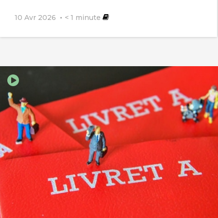
population, est actuellement de l’ordre
10 Avr 2026
< 1
minute
de 280 000 individus chaque jour (cf.
estimations de l’ONU et de l’INED), soit
près de 100 millions par an. Ne pas en
tenir compte, c’est être sommairement
obsédé par une archaïque lutte des
classes, au point, d’une part d’ignorer
que richesse et pauvreté sont des
données relatives, et d’autre part traiter
d’inégalités sociales en se livrant aux
pires amalgames.