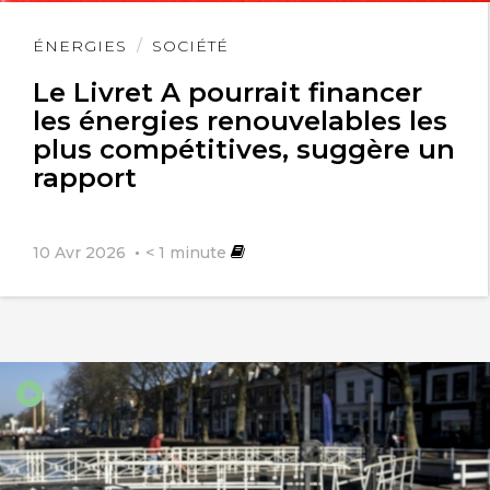
Pour plus de précisions, visiter le
Lire
ÉNERGIES
SOCIÉTÉ
blog“Abominable Pyramide sociale”
l'article
Le Livret A pourrait financer
et/ou lire “Précis de pyramidologie
les énergies renouvelables les
sociale”.
plus compétitives, suggère un
rapport
10 Avr 2026
< 1
minute