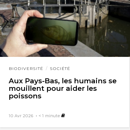
Lire
BIODIVERSITÉ
SOCIÉTÉ
l'article
Aux Pays-Bas, les humains se
mouillent pour aider les
poissons
10 Avr 2026
< 1
minute